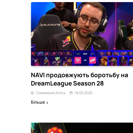
NAVI продовжують боротьбу на
DreamLeague Season 28
Симоненко Аліса
19.02.2026
Більше