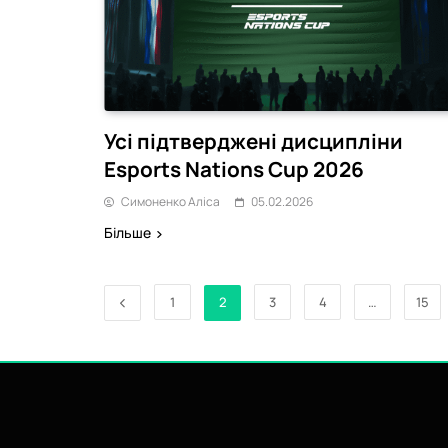
Усі підтверджені дисципліни
Esports Nations Cup 2026
Симоненко Аліса
05.02.2026
Більше
1
2
3
4
…
15