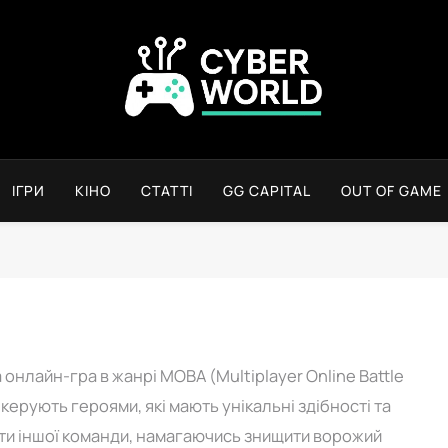
Сyber World
ІГРИ
КІНО
СТАТТІ
GG CAPITAL
OUT OF GAME
онлайн-гра в жанрі MOBA (Multiplayer Online Battle
керують героями, які мають унікальні здібності та
оти іншої команди, намагаючись знищити ворожий