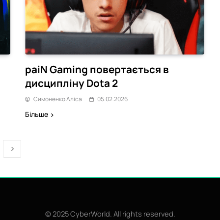
paiN Gaming повертається в
дисципліну Dota 2
Симоненко Аліса
05.02.2026
Більше
© 2025 CyberWorld. All rights reserved.