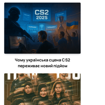
зірвати CS2-турніри
Чому українська сцена CS2
переживає новий підйом