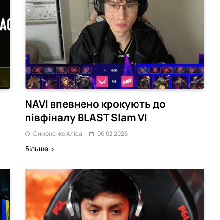
NAVI впевнено крокують до
півфіналу BLAST Slam VI
Симоненко Аліса
06.02.2026
Більше