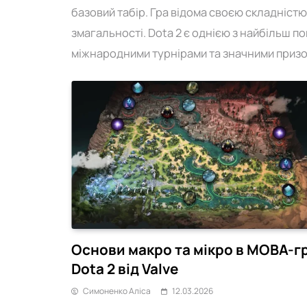
базовий табір. Гра відома своєю складніст
змагальності. Dota 2 є однією з найбільш 
міжнародними турнірами та значними приз
GG Capital
NAVI попрощалися з
MY Mobile Legends
05.02.2026
Основи макро та мікро в MOBA-гр
Dota 2 від Valve
Симоненко Аліса
12.03.2026