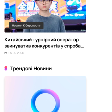
Новини Кіберспорту
Статті
Китайський турнірний оператор
Чому украї
звинуватив конкурентів у спробах
переживає 
зірвати CS2-турніри
05.02.2026
05.02.2026
Трендові Новини