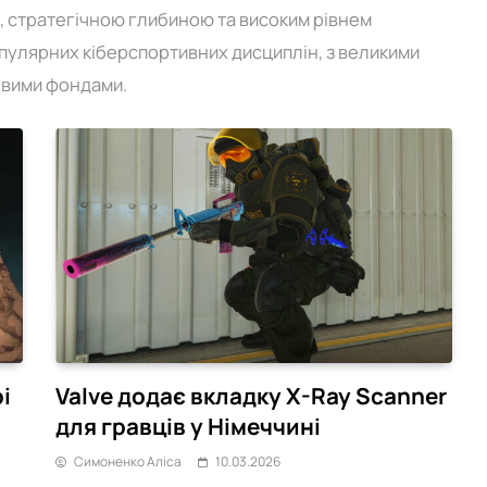
ю, стратегічною глибиною та високим рівнем
популярних кіберспортивних дисциплін, з великими
овими фондами.
Out Of Game
і складом NAVI
Meta AI під час тестування
безпеки змогла отримати доступ
до системи
05.02.2026
і
Valve додає вкладку X-Ray Scanner
для гравців у Німеччині
Симоненко Аліса
10.03.2026