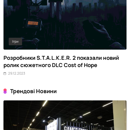
Ігри
Розробники S.T.A.L.K.E.R. 2 показали новий
M
ролик сюжетного DLC Cost of Hope
о
29.12.2023
Трендові Новини