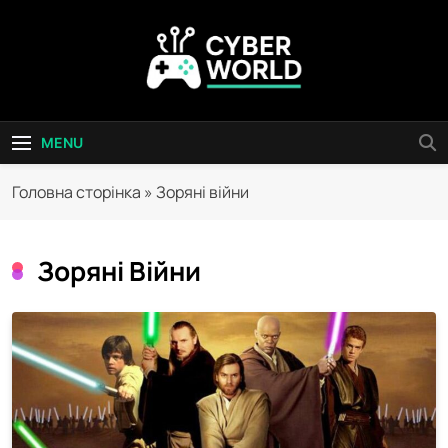
Skip
to
content
Сyber World
MENU
Головна сторінка
»
Зоряні війни
Зоряні Війни