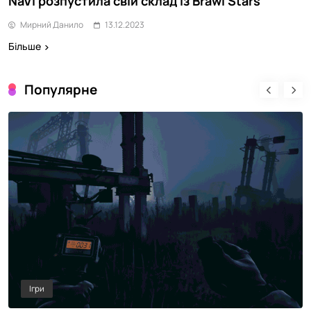
NaVi розпустила свій склад із Brawl Stars
Мирний Данило
13.12.2023
Більше
Популярне
Ігри