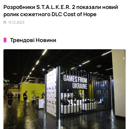
Розробники S.T.A.L.K.E.R. 2 показали новий
M
ролик сюжетного DLC Cost of Hope
о
13.12.2023
Трендові Новини