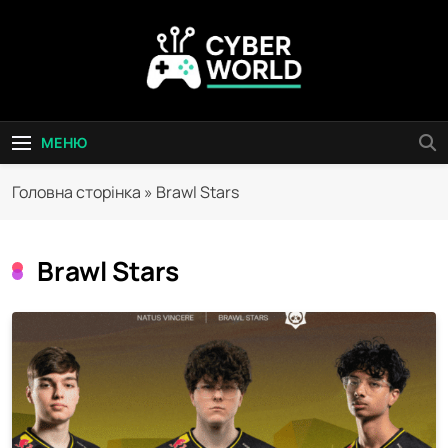
Перейти
до
вмісту
Сyber World
МЕНЮ
Головна сторінка
»
Brawl Stars
Brawl Stars