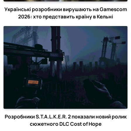
Українські розробники вирушають на Gamescom
2026: хто представить країну в Кельні
Розробники S.T.A.L.K.E.R. 2 показали новий ролик
сюжетного DLC Cost of Hope