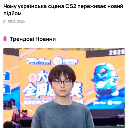
Чому українська сцена CS2 переживає новий
N
підйом
L
08.07.2024
Трендові Новини