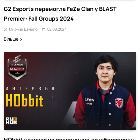
G2 Esports перемогла FaZe Clan у BLAST
Premier: Fall Groups 2024
Мирний Данило
02.08.2024
Більше
HObbit натякає на повернення до кіберспорту