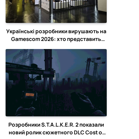
Українські розробники вирушають на
Gamescom 2026: хто представить
країну в Кельні
Розробники S.T.A.L.K.E.R. 2 показали
новий ролик сюжетного DLC Cost of