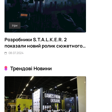
Ігри
Out Of Game
ть
Розробники S.T.A.L.K.E.R. 2
Meta AI пі
показали новий ролик сюжетного
безпеки зм
DLC Cost of Hope
до систем
08.07.2024
08.07.2024
Трендові Новини