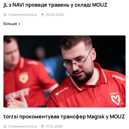
jL з NAVI проведе травень у складі MOUZ
Симоненко Аліса
20.04.2026
Більше
torzsi прокоментував трансфер Magisk у MOUZ
Симоненко Аліса
17.04.2026