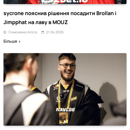
sycrone пояснив рішення посадити Brollan і
Jimpphat на лаву в MOUZ
Симоненко Аліса
21.04.2026
Більше