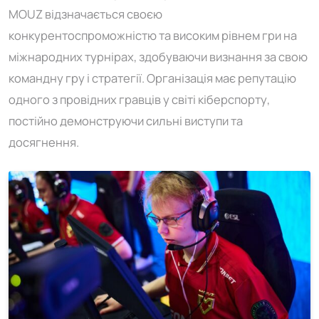
MOUZ відзначається своєю
конкурентоспроможністю та високим рівнем гри на
міжнародних турнірах, здобуваючи визнання за свою
командну гру і стратегії. Організація має репутацію
одного з провідних гравців у світі кіберспорту,
постійно демонструючи сильні виступи та
досягнення.