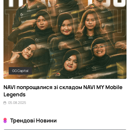
GG Capital
NAVI попрощалися зі складом NAVI MY Mobile
Укр
Legends
рей
05.08.2025
05
Трендові Новини