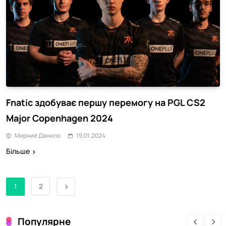
Fnatic здобуває першу перемогу на PGL CS2
Major Copenhagen 2024
Мирний Данило
19.01.2024
Більше
1
2
Популярне