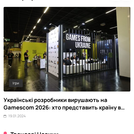
Ігри
Українські розробники вирушають на
Р
Gamescom 2026: хто представить країну в
р
Кельні
19.01.2024