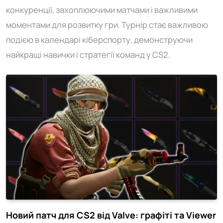
конкуренції, захоплюючими матчами і важливими
моментами для розвитку гри. Турнір стає важливою
подією в календарі кіберспорту, демонструючи
найкращі навички і стратегії команд у CS2.
Новий патч для CS2 від Valve: графіті та Viewer