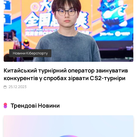
Новини Кіберспорту
Китайський турнірний оператор звинуватив
Ч
конкурентів у спробах зірвати CS2-турніри
п
25.12.2023
Трендові Новини