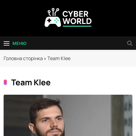
Перейти
до
вмісту
Сyber World
МЕНЮ
Головна сторінка
»
Team Klee
Team Klee