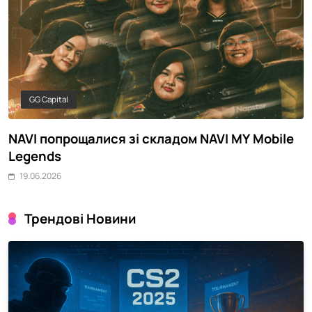
GG Capital
й
NAVI попрощалися зі складом NAVI MY Mobile
У
Legends
р
19.06.2026
Трендові Новини