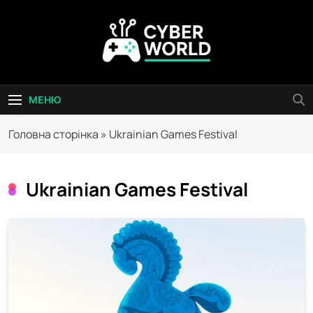
Перейти
до
вмісту
Сyber World
МЕНЮ
Головна сторінка
»
Ukrainian Games Festival
Ukrainian Games Festival