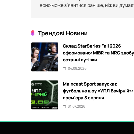
воно може з’явитися раніше, ніж ви думає
Трендові Новини
Склад StarSeries Fall 2026
сформовано: MIBR та NRG здоб
останні путівки
04.08.2026
Maincast Sport запускає
футбольне шоу «УПЛ Вечірній»:
прем’єра 3 серпня
31.07.2026