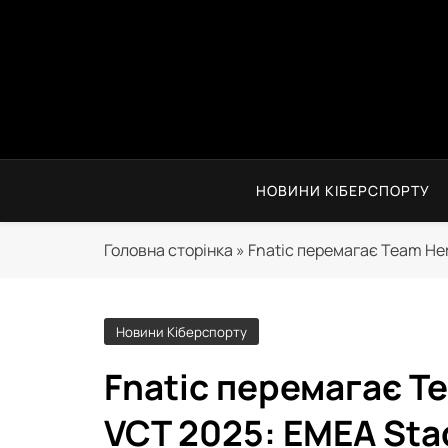
Skip
to
content
НОВИНИ КІБЕРСПОРТУ
Головна сторінка
»
Fnatic перемагає Team Her
Новини Кіберспорту
Fnatic перемагає Te
VCT 2025: EMEA Sta