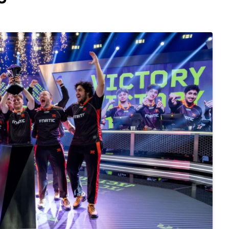
Статті
l 2026
Чому українська сцена CS2
а NRG здобули
переживає новий підйом
30.07.2026