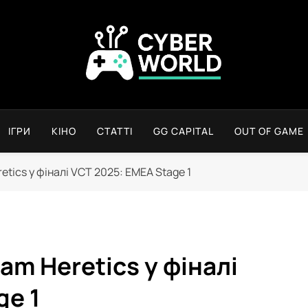
Сyber World
ІГРИ
КІНО
СТАТТІ
GG CAPITAL
OUT OF GAME
etics у фіналі VCT 2025: EMEA Stage 1
am Heretics у фіналі
ge 1