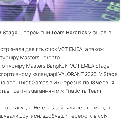
 Stage 1
, перемігши
Team Heretics
у фіналі з
отримала дев’ять очок VCT EMEA, а також
турніру Masters Toronto.
го турніру Masters Bangkok, VCT EMEA Stage 1
спортивному календарі VALORANT 2025. У Stage
 на арені Riot Games з 26 березня по 18 червня.
став третім змаганням між Fnatic та Team
ого етапу, де Heretics зайняли перше місце в
інішували другими, здобувши перемогу в усіх