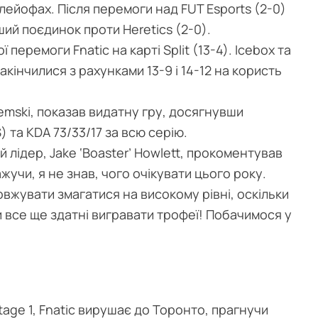
лейофах. Після перемоги над FUT Esports (2-0)
рший поєдинок проти Heretics (2-0).
перемоги Fnatic на карті Split (13-4). Icebox та
акінчилися з рахунками 13-9 і 14-12 на користь
remski, показав видатну гру, досягнувши
 та KDA 73/33/17 за всю серію.
 лідер, Jake ‘Boaster’ Howlett, прокоментував
учи, я не знав, чого очікувати цього року.
вжувати змагатися на високому рівні, оскільки
и все ще здатні вигравати трофеї! Побачимося у
tage 1, Fnatic вирушає до Торонто, прагнучи