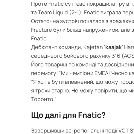
Проте Fnatic суттєво покращила гру в п
та Team Liquid (2-1), Fnatic виграла пе
Остаточна зустріч почалася з вражаючої 
Fracture були більш напруженими, але з
Fnatic.
Дебютант команди, Kajetan ‘
kaajak
’ Ha
середнього бойового рахунку 316 (ACS)
Його товариш по команді та досвідчений
перемогу: “Ми чемпіони EMEA! Чесно каж
“Я хотів бути впевнений, що можу продо
я трохи старію. Не можу повірити, що м
Торонто.”
Що далі для Fnatic?
Завершивши всі регіональні події VCT S