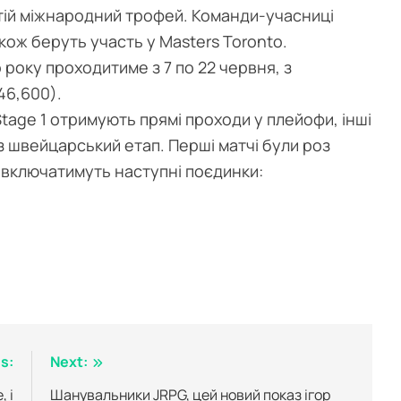
ретій міжнародний трофей. Команди-учасниці
акож беруть участь у Masters Toronto.
 року проходитиме з 7 по 22 червня, з
46,600).
tage 1 отримують прямі проходи у плейофи, інші
 швейцарський етап. Перші матчі були роз
 включатимуть наступні поєдинки:
s:
Next:
 і
Шанувальники JRPG, цей новий показ ігор