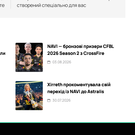
те
створений спеціально для вас
NAVI — бронзові призери CFBL
ули
2026 Season 2 з CrossFire
03.08.2026
Xirreth прокоментувала свій
перехід із NAVI до Astralis
30.07.2026