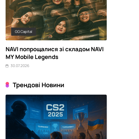
GG Capital
CyberCompa
NAVI попрощалися зі складом NAVI
Українські 
MY Mobile Legends
серпневому
30.07.2026
30.07.2026
Трендові Новини