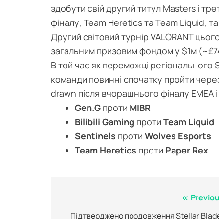
здобути свій другий титул Masters і т
фіналу, Team Heretics та Team Liquid, т
Другий світовий турнір VALORANT цього
загальним призовим фондом у $1м (~£7
В той час як переможці регіонального S
команди повинні спочатку пройти через
drawn після вчорашнього фіналу EMEA і
Gen.G
проти
MIBR
Bilibili Gaming
проти
Team Liquid
Sentinels
проти
Wolves Esports
Team Heretics
проти
Paper Rex
Post
Previou
navigation
Підтверджено продовження Stellar Blade,