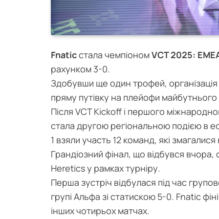
Fnatic
стала чемпіоном
VCT 2025: EMEA
рахунком 3-0.
Здобувши ще один трофей, організація 
пряму путівку на плейофи майбутнього 
Після VCT Kickoff і першого міжнародно
стала другою регіональною подією в е
1 взяли участь 12 команд, які змагалися
Грандіозний фінал, що відбувся вчора, 
Heretics у рамках турніру.
Перша зустріч відбулася під час групов
групі Альфа зі статискою 5-0. Fnatic ф
інших чотирьох матчах.