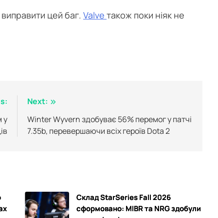
 виправити цей баг.
Valve
також поки ніяк не
s:
Next:
 у
Winter Wyvern здобуває 56% перемог у патчі
ів
7.35b, перевершаючи всіх героїв Dota 2
р
Склад StarSeries Fall 2026
ах
сформовано: MIBR та NRG здобули