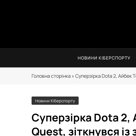
Skip
to
content
НОВИНИ КІБЕРСПОРТУ
Головна сторінка
»
Суперзірка Dota 2, Айбек Т
Новини Кіберспорту
Суперзірка Dota 2, 
Quest, зіткнувся із