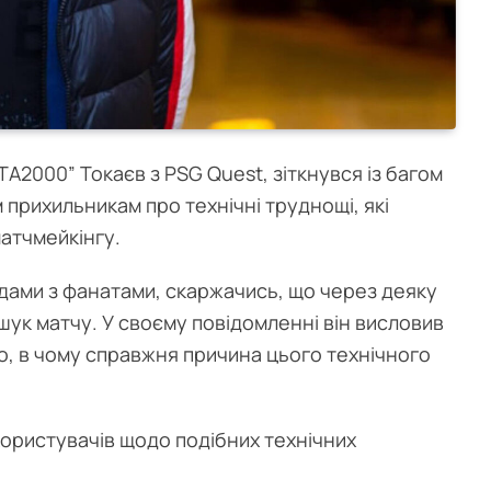
“TA2000” Токаєв з PSG Quest, зіткнувся із багом
оїм прихильникам про технічні труднощі, які
атчмейкінгу.
дами з фанатами, скаржачись, що через деяку
ошук матчу. У своєму повідомленні він висловив
о, в чому справжня причина цього технічного
 користувачів щодо подібних технічних