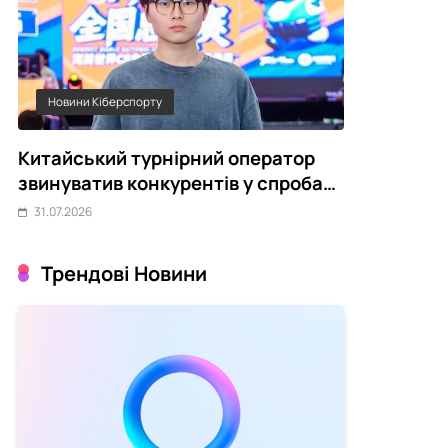
Новини Кіберспорту
Статті
Китайський турнірний оператор
Чому украї
звинуватив конкурентів у спробах
переживає 
зірвати CS2-турніри
31.07.2026
31.07.2026
Трендові Новини