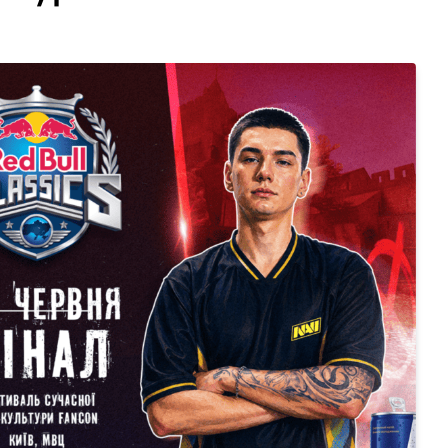
Статті
l 2026
Чому українська сцена CS2
а NRG здобули
переживає новий підйом
30.07.2026