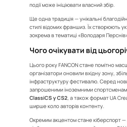
події може ініціювати власний збір.
Ще одна традиція — унікальні благодійн
стилі відомих франшиз. Їх створюють у
зокрема в тематиці «Володаря Перснів
Чого очікувати від цього
Цього року FANCON стане помітно масшт
організатори оновили вхідну зону, збіл
інфраструктуру фестивалю. Серед нових
запрошеними іноземними спортсменами
ClassiCS у CS2
, а також формат UA Cre
ширше коло авторів контенту.
Окремим акцентом стане кіберспорт — 