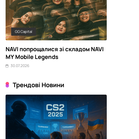
GG Capital
CyberCompa
NAVI попрощалися зі складом NAVI
Українські 
MY Mobile Legends
серпневому
30.07.2026
30.07.2026
Трендові Новини