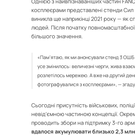
Однією з найвпізнаваніших частин FAN
косплеєрами представлені стенди Сил о
виникла ще наприкінці 2021 року — як с
людей. Після початку повномасштабної 
більшого значення.
«Пам’ятаю, як ми анонсували стенд 3 ОШБ 
усе змінилось: величезні черги, жива взаєм
розлетілось мережею. А вже на другий день 
фотографувалися з косплеєрами», — згаду
Сьогодні присутність військових, поліці
невід’ємною частиною концепції. Окре
проводить збори на підтримку 3-го ар
вдалося акумулювати близько 2,3 млн