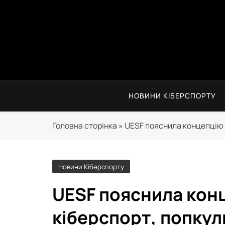
Skip
to
content
НОВИНИ КІБЕРСПОРТУ
Головна сторінка
»
UESF пояснила концепцію 
Новини Кіберспорту
UESF пояснила кон
кіберспорт, попкуль