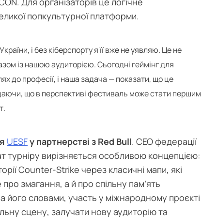
ON. Для організаторів це логічне
еликої попкультурної платформи.
аїни, і без кіберспорту я її вже не уявляю. Це не
разом із нашою аудиторією. Сьогодні геймінг для
лях до професії, і наша задача — показати, що це
даючи, що в перспективі фестиваль може стати першим
т.
ся
UESF
у партнерстві з Red Bull
. CEO федерації
т турніру вирізняється особливою концепцією:
торії Counter-Strike через класичні мапи, які
 про змагання, а й про спільну пам’ять
 За його словами, участь у міжнародному проєкті
льну сцену, залучати нову аудиторію та