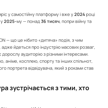
иріс у самостійну платформу і вже у
2024
році
а у
2025-
му — понад
36 тисяч
, попри війну та
N — що це нібито «дитяча» подія, з чим
 адже йдеться про індустрію масових розваг,
є дорослу аудиторію з різними інтересами.
о, аніме, косплею, спорту та інших спільнот,
го портрета відвідувача, який з роками став
ра зустрічається з тими, хто