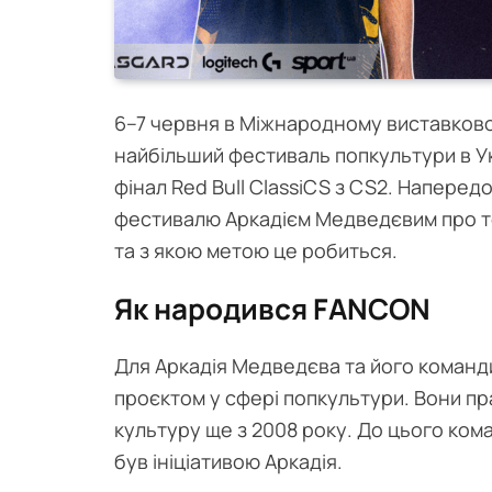
6–7 червня в Міжнародному виставково
найбільший фестиваль попкультури в Ук
фінал Red Bull ClassiCS з CS2. Наперед
фестивалю Аркадієм Медведєвим про те,
та з якою метою це робиться.
Як народився FANCON
Для Аркадія Медведєва та його коман
проєктом у сфері попкультури. Вони пра
культуру ще з 2008 року. До цього ком
був ініціативою Аркадія.