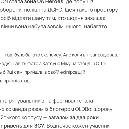
CON стала
зона UA Heroes
, де поруч із
борони, поліції та ДСНС. Ідея такого простору
посіб віддати шану тим, хто щодня захищає
війни вона набула зовсім іншого, набагато
— тоді було багато скепсису. Але коли він запрацював,
одія, навіть фото з Хатсуне Міку на стенді 3 ОШБ
бійці самі прийшли в своїй екіпіровці й
є організатор.
ї та рятувальників на фестивалі стала
мо команда разом із блогером OLDBoi щороку
мійського корпусу — загалом
за два роки
 гривень для ЗСУ.
Водночас кожен учасник