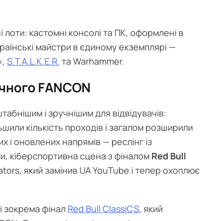
і лоти: кастомні консолі та ПК, оформлені в
країнські майстри в єдиному екземплярі —
»,
S.T.A.L.K.E.R.
та Warhammer.
річного FANCON
абнішим і зручнішим для відвідувачів:
ьшили кількість проходів і загалом розширили
 і оновлених напрямів — реслінг із
, кіберспортивна сцена з фіналом
Red Bull
ators, який замінив UA YouTube і тепер охоплює
і зокрема фінал
Red Bull ClassiCS
, який