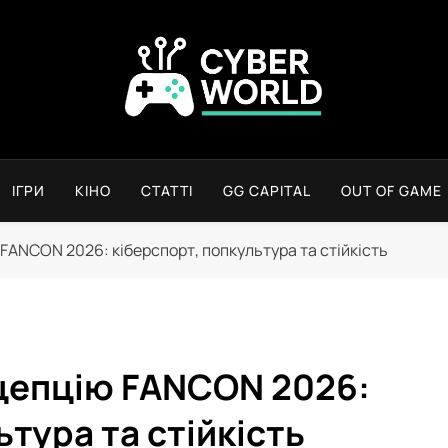
Сyber World
ІГРИ
КІНО
СТАТТІ
GG CAPITAL
OUT OF GAME
FANCON 2026: кіберспорт, попкультура та стійкість
цепцію FANCON 2026:
тура та стійкість