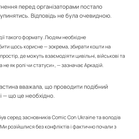
гнення перед організаторами постало
упинятись. Відповідь не була очевидною.
одії такого формату. Людям необхідне
бити щось корисне — зокрема, збирати кошти на
простір, де можуть взаємодіяти цивільні, військові та
 не як ролі чи статуси», — зазначає Аркадій.
: частина вважала, що проводити подібний
і — що це необхідно.
я був серед засновників Comic Con Ukraine та володів
Ми розійшлися без конфліктів і фактично почали з