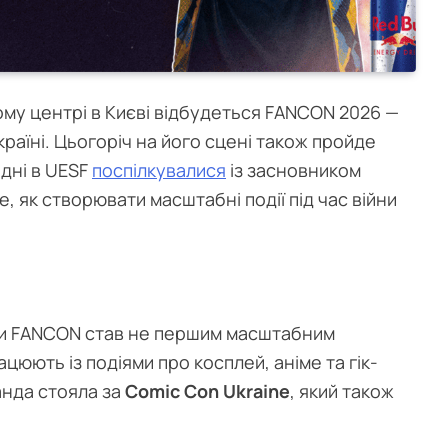
му центрі в Києві відбудеться FANCON 2026 —
раїні. Цьогоріч на його сцені також пройде
одні в UESF
поспілкувалися
із засновником
 як створювати масштабні події під час війни
ди FANCON став не першим масштабним
цюють із подіями про косплей, аніме та гік-
анда стояла за
Comic Con Ukraine
, який також