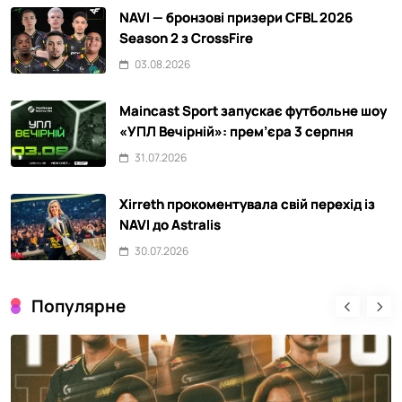
NAVI — бронзові призери CFBL 2026
Season 2 з CrossFire
03.08.2026
Maincast Sport запускає футбольне шоу
«УПЛ Вечірній»: прем’єра 3 серпня
31.07.2026
Xirreth прокоментувала свій перехід із
NAVI до Astralis
30.07.2026
Популярне