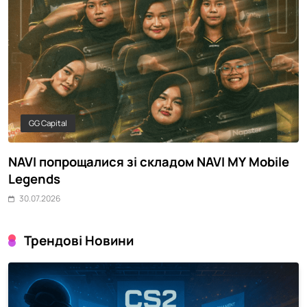
GG Capital
й
NAVI попрощалися зі складом NAVI MY Mobile
У
Legends
р
30.07.2026
Трендові Новини