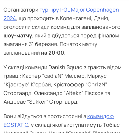
Організатори
турніру PGL Major Copenhagen
2024
, що проходить в Копенгагені, Данія,
оголосили склади команд для запланованого
шоу-матчу
, який відбудеться перед фіналом
змагання 31 березня. Початок матчу
запланований
на 20:00
.
У складі команди Danish Squad зіграють відомі
гравці: Каспер “cadiaN” Меллер, Маркус
“Kjaerbye” К’єрбай, Крістоффер “Chr1zN”
Сторгаард, Олександр “Altekz” Гівсков та
Андреас “Sukker” Сторгаард.
Вони зійдуться в протистоянні з
командою
ECSTATIC
, у складі якої виступатимуть Тобіас