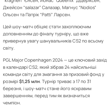
“kraghen” Єнсен, Йонас “Queenix” Дідеріксен,
Джейсон “salazar” Салазар, Магнус “Nodios”
Ольсен та Патрік “Patti” Ларсен.
Цей шоу-матч обіцяє стати захоплюючим
доповненням до фіналу турніру, що вже
привернув увагу шанувальників CS2 по всьому
світу.
PGL Major Copenhagen 2024 — це ключовий захід
в календарі CS2, який зібрав 24 найсильніші
команди світу для змагання за призовий фонд у
розмірі
$1,25 млн
. Турнір триває з 17 по 31
березня, і шоу-матч стане його яскравим
завершенням, перед тим як визначиться
чемпіон.