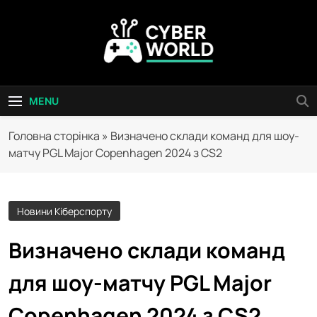
Skip
to
content
Сyber World
MENU
Головна сторінка
»
Визначено склади команд для шоу-
матчу PGL Major Copenhagen 2024 з CS2
Новини Кіберспорту
Визначено склади команд
для шоу-матчу PGL Major
Copenhagen 2024 з CS2