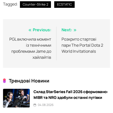
Tagged:
Counter-Strike 2
ECSTATIC
Post
Previous:
Next:
navigation
PGL включила момент
Розкрито стартові
із технічними
пари The Portal Dota 2
проблемами Jame до
World Invitationals
хайлайтів
Трендові Новини
Склад StarSeries Fall 2026 сформовано:
MIBR та NRG здобули останні путівки
04.08.2026