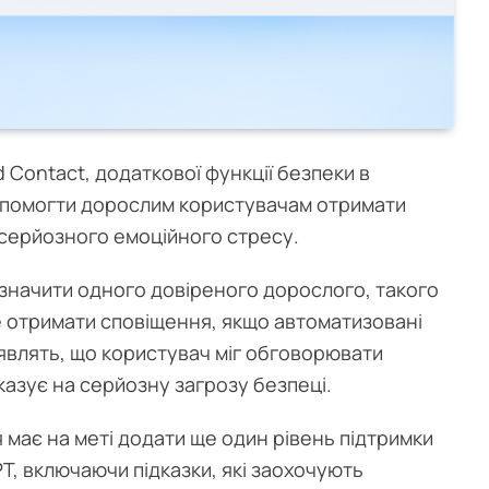
 Contact, додаткової функції безпеки в
опомогти дорослим користувачам отримати
 серйозного емоційного стресу.
значити одного довіреного дорослого, такого
оже отримати сповіщення, якщо автоматизовані
являть, що користувач міг обговорювати
азує на серйозну загрозу безпеці.
 має на меті додати ще один рівень підтримки
T, включаючи підказки, які заохочують