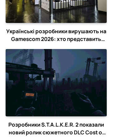
Українські розробники вирушають на
Gamescom 2026: хто представить
країну в Кельні
Розробники S.T.A.L.K.E.R. 2 показали
новий ролик сюжетного DLC Cost of