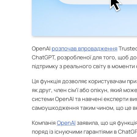
OpenAI
розпочав впровадження
Trusted
ChatGPT, розробленої для того, щоб д
підтримку з реального світу в моменти
Ця функція дозволяє користувачам при
як друг, член сім’ї або опікун, який м
системи OpenAI та навчені експерти ви
самоушкодження таким чином, що це вк
Компанія
OpenAI
заявила, що ця функція
поряд із існуючими гарантіями в ChatGP