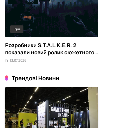
Ігри
Out Of Game
ть
Розробники S.T.A.L.K.E.R. 2
Meta AI пі
показали новий ролик сюжетного
безпеки зм
DLC Cost of Hope
до систем
13.07.2026
13.07.2026
Трендові Новини