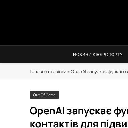
Skip
to
content
НОВИНИ КІБЕРСПОРТУ
Головна сторінка
»
OpenAI запускає функцію 
Out Of Game
OpenAI запускає фу
контактів для підв