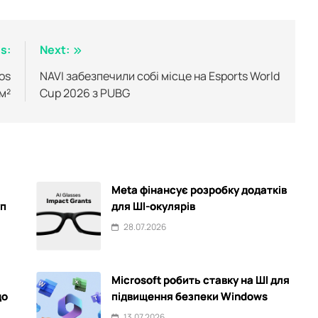
s:
Next:
os
NAVI забезпечили собі місце на Esports World
м²
Cup 2026 з PUBG
Meta фінансує розробку додатків
уп
для ШІ-окулярів
28.07.2026
Microsoft робить ставку на ШІ для
до
підвищення безпеки Windows
13.07.2026