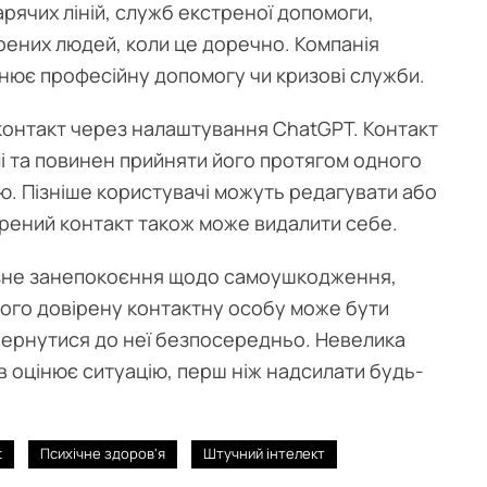
рячих ліній, служб екстреної допомоги,
ірених людей, коли це доречно. Компанія
інює професійну допомогу чи кризові служби.
контакт через налаштування ChatGPT. Контакт
 та повинен прийняти його протягом одного
ю. Пізніше користувачі можуть редагувати або
вірений контакт також може видалити себе.
зне занепокоєння щодо самоушкодження,
його довірену контактну особу може бути
вернутися до неї безпосередньо. Невелика
 оцінює ситуацію, перш ніж надсилати будь-
t
Психічне здоров'я
Штучний інтелект