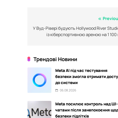
Post
Previou
navigation
У Вуд-Рівері будують Hollywood River Studi
із кіберспортивною ареною на 1 100 
Трендові Новини
Meta AI під час тестування
безпеки змогла отримати дост
до системи
06.08.2026
Meta посилює контроль над ШІ-
чатами після занепокоєння що
безпеки підлітків