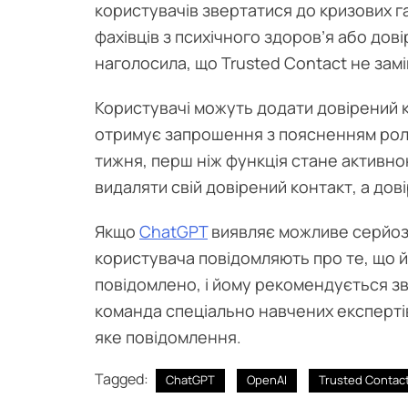
користувачів звертатися до кризових га
фахівців з психічного здоров’я або дов
наголосила, що Trusted Contact не зам
Користувачі можуть додати довірений 
отримує запрошення з поясненням ролі
тижня, перш ніж функція стане активно
видаляти свій довірений контакт, а до
Якщо
ChatGPT
виявляє можливе серйо
користувача повідомляють про те, що 
повідомлено, і йому рекомендується з
команда спеціально навчених експертів
яке повідомлення.
Tagged:
ChatGPT
OpenAI
Trusted Contac