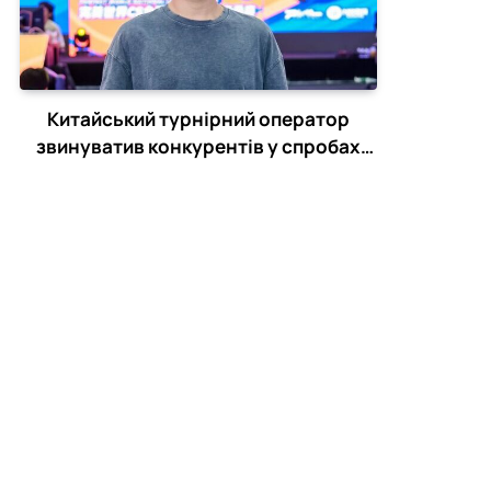
Китайський турнірний оператор
звинуватив конкурентів у спробах
зірвати CS2-турніри