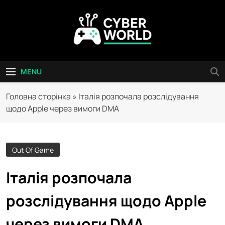
Skip
to
content
Сyber World
MENU
Головна сторінка
»
Італія розпочала розслідування
щодо Apple через вимоги DMA
Out Of Game
Італія розпочала
розслідування щодо Apple
через вимоги DMA