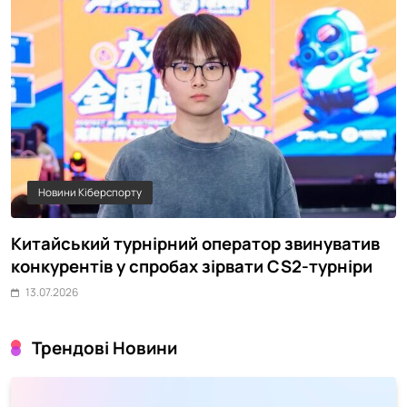
Новини Кіберспорту
Китайський турнірний оператор звинуватив
Ч
конкурентів у спробах зірвати CS2-турніри
п
13.07.2026
Трендові Новини