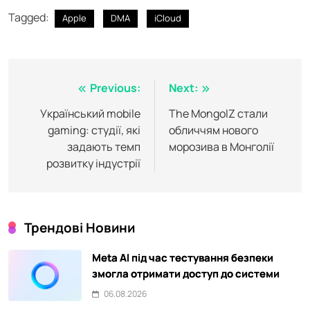
Tagged:
Apple
DMA
iCloud
Post
Previous:
Next:
navigation
Український mobile
The MongolZ стали
gaming: студії, які
обличчям нового
задають темп
морозива в Монголії
розвитку індустрії
Трендові Новини
Meta AI під час тестування безпеки
змогла отримати доступ до системи
06.08.2026