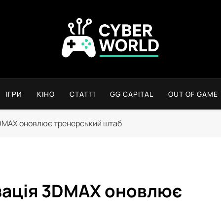
Сyber World
ІГРИ
КІНО
СТАТТІ
GG CAPITAL
OUT OF GAME
3DMAX оновлює тренерський штаб
зація 3DMAX оновлює