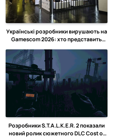
Українські розробники вирушають на
Gamescom 2026: хто представить
країну в Кельні
Розробники S.T.A.L.K.E.R. 2 показали
новий ролик сюжетного DLC Cost of