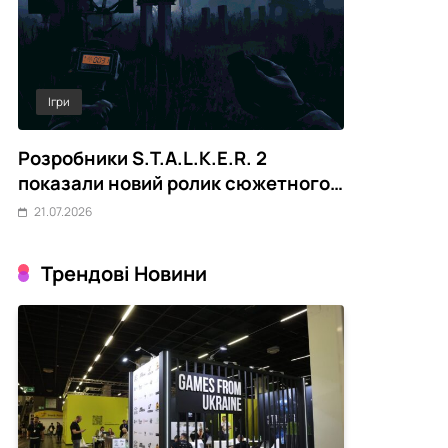
Ігри
Out Of Game
ть
Розробники S.T.A.L.K.E.R. 2
Meta AI пі
показали новий ролик сюжетного
безпеки зм
DLC Cost of Hope
до систем
21.07.2026
21.07.2026
Трендові Новини