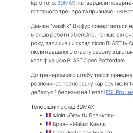
Крім того,
3DMAX
підтвердили повернен
головного тренера та призначення Нат
Демієн “wasiNk” Дюфур повертається н
місяців роботи з GenOne. Раніше він о
року, залишивши склад після BLAST.tv A
після невдалого старту сезону з шість
кваліфікацією BLAST Open Rotterdam.
До тренерського штабу також приєднав
розпочинає тренерську кар’єру після 1
дебютує 1 березня на 1 етапі
ESL Pro L
Теперішній склад 3DMAX:
Філіп «Graviti» Бранкович
Браян «Maka» Канда
П’єр «Ex3rcice» Булінге