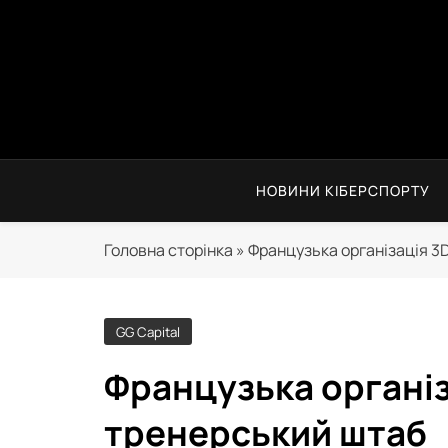
Перейти
до
вмісту
НОВИНИ КІБЕРСПОРТУ
Головна сторінка
»
Французька організація 
GG Capital
Французька органі
тренерський штаб