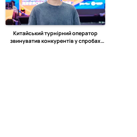
Китайський турнірний оператор
звинуватив конкурентів у спробах
зірвати CS2-турніри