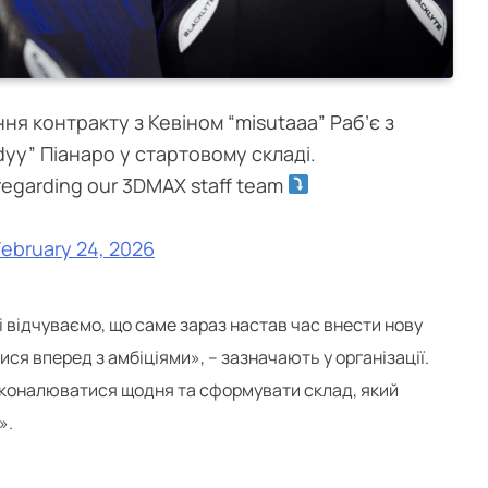
я контракту з Кевіном “misutaaa” Раб’є з
yy” Піанаро у стартовому складі.
regarding our 3DMAX staff team
February 24, 2026
 відчуваємо, що саме зараз настав час внести нову
ся вперед з амбіціями», – зазначають у організації.
коналюватися щодня та сформувати склад, який
».