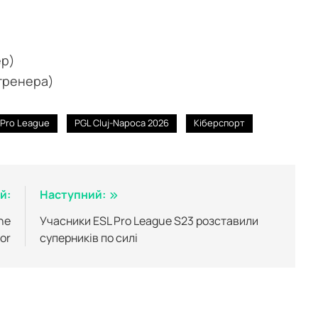
ер)
тренера)
 Pro League
PGL Cluj-Napoca 2026
Кіберспорт
й:
Наступний:
ne
Учасники ESL Pro League S23 розставили
or
суперників по силі