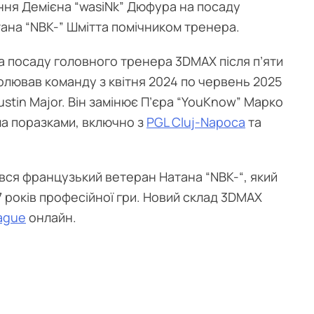
ня Демієна “wasiNk” Дюфура на посаду
ана “NBK-” Шмітта помічником тренера.
а посаду головного тренера 3DMAX після п’яти
чолював команду з квітня 2024 по червень 2025
ustin Major. Він замінює П’єра “YouKnow” Марко
ма поразками, включно з
PGL Cluj-Napoca
та
ся французький ветеран Натана “NBK-“, який
7 років професійної гри. Новий склад 3DMAX
eague
онлайн.