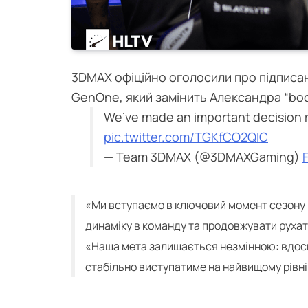
3DMAX офіційно оголосили про підписанн
GenOne, який замінить Александра “bod
We’ve made an important decision 
pic.twitter.com/TGKfCO2QIC
— Team 3DMAX (@3DMAXGaming)
«Ми вступаємо в ключовий момент сезону і
динаміку в команду та продовжувати рухати
«Наша мета залишається незмінною: вдос
стабільно виступатиме на найвищому рівні