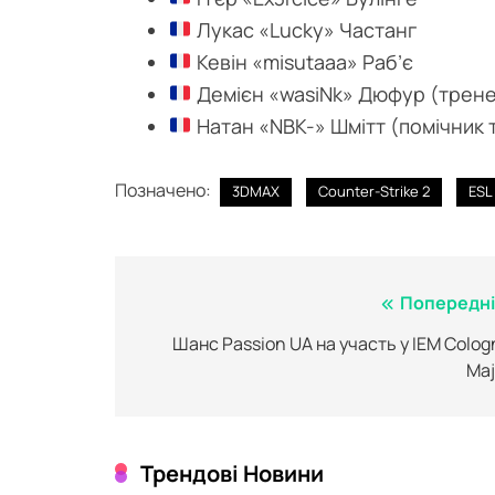
Лукас «Lucky» Частанг
Кевін «misutaaa» Раб’є
Демієн «wasiNk» Дюфур (трен
Натан «NBK-» Шмітт (помічник 
Позначено:
3DMAX
Counter-Strike 2
ESL
Навігація
Попередні
записів
Шанс Passion UA на участь у IEM Colog
Maj
Трендові Новини