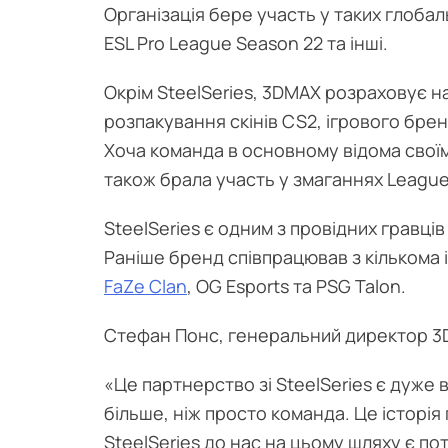
Організація бере участь у таких глобал
ESL Pro League Season 22 та інші.
Окрім SteelSeries, 3DMAX розраховує н
розпакування скінів CS2, ігрового бренду
Хоча команда в основному відома своїм
також брала участь у змаганнях League
SteelSeries є одним з провідних гравці
Раніше бренд співпрацював з кількома 
FaZe Clan
, OG Esports та PSG Talon.
Стефан Понс, генеральний директор 3
«Це партнерство зі SteelSeries є дуже
більше, ніж просто команда. Це історія 
SteelSeries до нас на цьому шляху є п