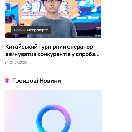
Новини Кіберспорту
Статті
Китайський турнірний оператор
Чому украї
звинуватив конкурентів у спробах
переживає 
зірвати CS2-турніри
21.07.2026
21.07.2026
Трендові Новини