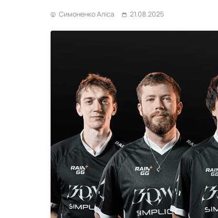
Симоненко Аліса
21.08.2025
GG Capital
NAVI попрощалися з
MY Mobile Legends
21.07.2026