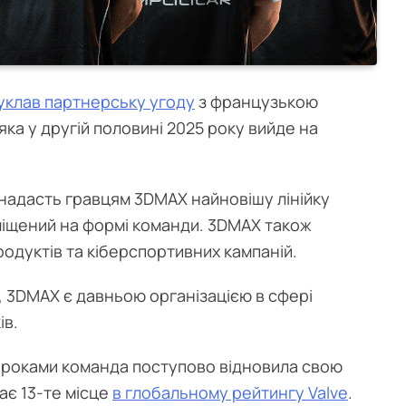
уклав партнерську угоду
з французькою
ка у другій половині 2025 року вийде на
s надасть гравцям 3DMAX найновішу лінійку
зміщений на формі команди. 3DMAX також
родуктів та кіберспортивних кампаній.
, 3DMAX є давньою організацією в сфері
ів.
23 роками команда поступово відновила свою
дає 13-те місце
в глобальному рейтингу Valve
.