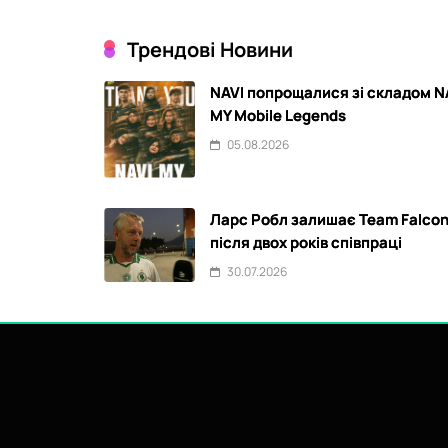
Трендові Новини
NAVI попрощалися зі складом N
MY Mobile Legends
05.08.2026
Ларс Робл залишає Team Falco
після двох років співпраці
30.07.2026