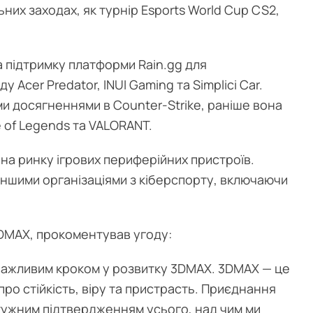
ьних заходах, як турнір Esports World Cup CS2,
а підтримку платформи Rain.gg для
 Acer Predator, INUI Gaming та Simplici Car.
и досягненнями в Counter-Strike, раніше вона
 of Legends та VALORANT.
в на ринку ігрових периферійних пристроїв.
іншими організаціями з кіберспорту, включаючи
DMAX, прокоментував угоду:
 важливим кроком у розвитку 3DMAX. 3DMAX — це
про стійкість, віру та пристрасть. Приєднання
отужним підтвердженням усього, над чим ми