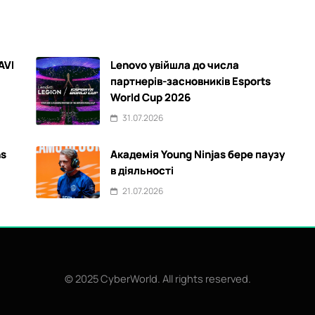
AVI
Lenovo увійшла до числа
партнерів-засновників Esports
World Cup 2026
31.07.2026
ns
Академія Young Ninjas бере паузу
в діяльності
21.07.2026
© 2025 CyberWorld. All rights reserved.