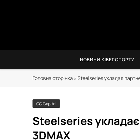
Перейти
до
вмісту
НОВИНИ КІБЕРСПОРТУ
Головна сторінка
»
Steelseries укладає партн
GG Capital
Steelseries уклада
3DMAX