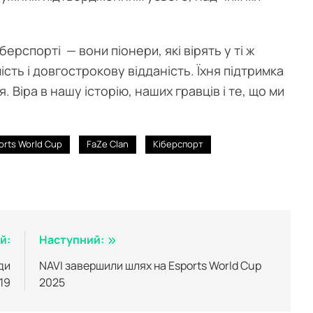
ерспорті — вони піонери, які вірять у ті ж
ість і довгострокову відданість. Їхня підтримка
 Віра в нашу історію, наших гравців і те, що ми
orts World Cup
FaZe Clan
Кіберспорт
й:
Наступний:
ди
NAVI завершили шлях на Esports World Cup
 19
2025