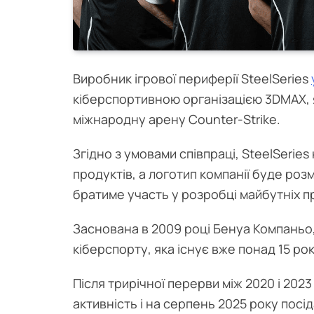
Виробник ігрової периферії SteelSeries
кіберспортивною організацією 3DMAX, я
міжнародну арену Counter-Strike.
Згідно з умовами співпраці, SteelSerie
продуктів, а логотип компанії буде ро
братиме участь у розробці майбутніх п
Заснована в 2009 році Бенуа Компаньо
кіберспорту, яка існує вже понад 15 рок
Після трирічної перерви між 2020 і 20
активність і на серпень 2025 року посі