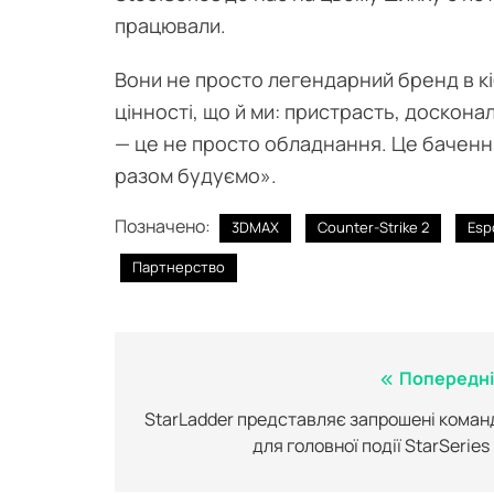
працювали.
Вони не просто легендарний бренд в кіб
цінності, що й ми: пристрасть, досконал
— це не просто обладнання. Це бачення.
разом будуємо».
Позначено:
3DMAX
Counter-Strike 2
Esp
Партнерство
Навігація
Попередні
записів
StarLadder представляє запрошені коман
для головної події StarSeries