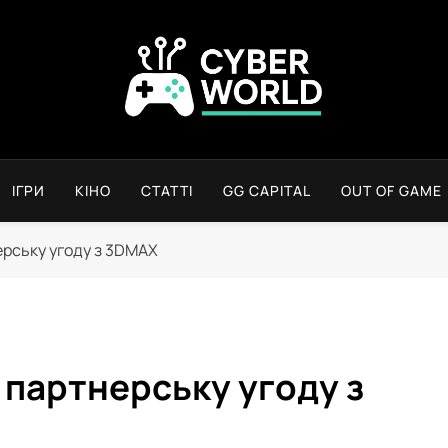
Сyber World
ІГРИ
КІНО
СТАТТІ
GG CAPITAL
OUT OF GAME
ерську угоду з 3DMAX
є партнерську угоду з