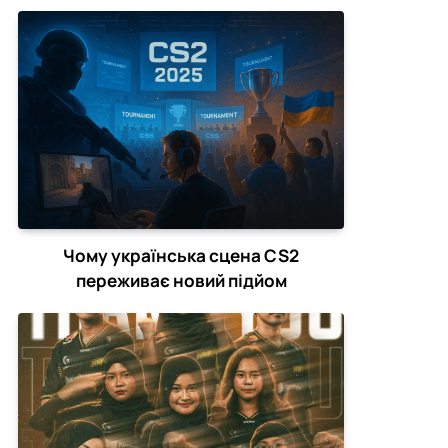
зірвати CS2-турніри
Чому українська сцена CS2
переживає новий підйом