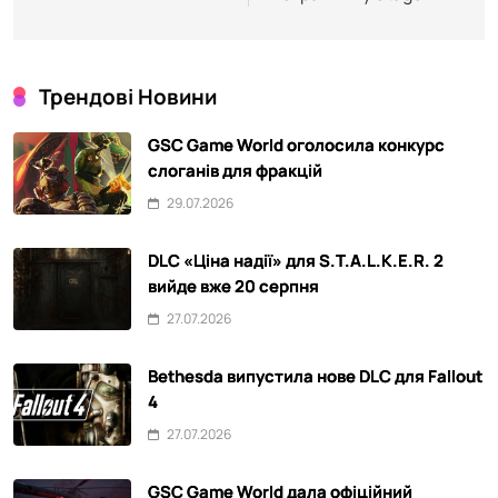
Трендові Новини
GSC Game World оголосила конкурс
слоганів для фракцій
29.07.2026
DLC «Ціна надії» для S.T.A.L.K.E.R. 2
вийде вже 20 серпня
27.07.2026
Bethesda випустила нове DLC для Fallout
4
27.07.2026
GSC Game World дала офіційний