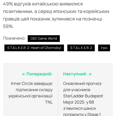
49% відгуків китайською виявилися
позитивними, а серед японських та корейських
гравців цей показник зупинився на позначці
59%.
Позначено:
GSC Game World
S.T.A.L.K.E.R. 2: Heart of Chornobyl
S.T.A.L.K.E.R. 2
Ігри
Навігація
Попередній:
Наступний:
записів
Inner Circle завершує
Оновлений прогноз
підписання складу
для учасників
української організації
StarLadder Budapest
TNL
Major 2025: у B8
з’явилися шанси
потрапити у Stage 1