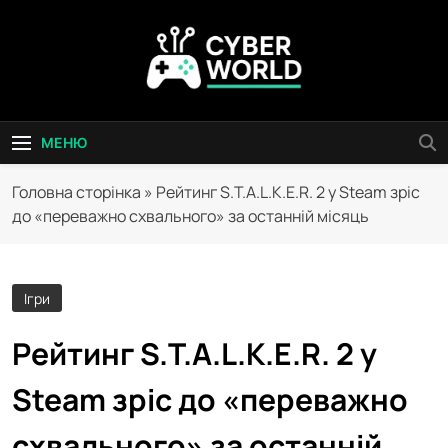
Перейти
до
вмісту
Сyber World
МЕНЮ
Головна сторінка
»
Рейтинг S.T.A.L.K.E.R. 2 у Steam зріс
до «переважно схвального» за останній місяць
Ігри
Рейтинг S.T.A.L.K.E.R. 2 у
Steam зріс до «переважно
схвального» за останній