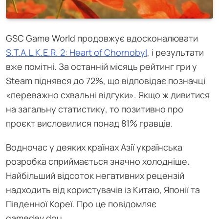
GSC Game World продовжує вдосконалювати
S.T.A.L.K.E.R. 2: Heart of Chornobyl
, і результати
вже помітні. За останній місяць рейтинг гри у
Steam піднявся до 72%, що відповідає позначці
«переважно схвальні відгуки». Якщо ж дивитися
на загальну статистику, то позитивно про
проєкт висловилися понад 81% гравців.
Водночас у деяких країнах Азії українська
розробка сприймається значно холодніше.
Найбільший відсоток негативних рецензій
надходить від користувачів із Китаю, Японії та
Південної Кореї. Про це повідомляє
gamedev.dou.