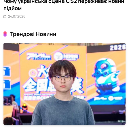
Чому українська сцена CS2 переживає новий
N
підйом
L
24.07.2026
Трендові Новини