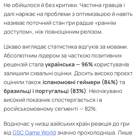
Не обійшлося й без критики. Частина гравців і
далі нарікає на проблеми з оптимізацією й навіть
називає поточний стан гри радше «раннім
доступом», ніж повноцінним релізом.
Цікаво виглядає статистика відгуків за мовами.
Абсолютним лідером за часткою позитивних
рецензій стала
українська — 96%
користувачів
залишили схвальні оцінки. Досить високо проєкт
оцінили також
іспаномовні геймери (84%)
та
бразильці і португальці (83%)
. Неочікувано
високий показник спостерігається і в
російськомовному сегменті — 82%.
Водночас у низці азійських країн реакція до гри
від
GSC Game World
значно прохолодніша. Лише