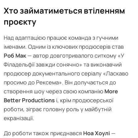
Хто займатиметься втіленням
проєкту
Над адаптацією працює команда з гучними
іменами. Одним із ключових продюсерів став
Роб Мак
— автор довготривалого ситкому «У
Філадельфії завжди сонячно» та виконавчий
продюсер документального серіалу «Ласкаво
просимо до Рексема». Він долучається до
створення шоу через свою компанію
More
Better Productions
і, крім продюсерської
роботи, зіграє головну роль у майбутній
екранізації.
До роботи також приєднався
Ноа Хоулі
—