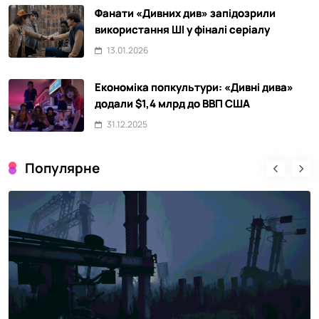
Фанати «Дивних див» запідозрили
використання ШІ у фіналі серіалу
13.01.2026
Економіка попкультури: «Дивні дива»
додали $1,4 млрд до ВВП США
31.12.2025
Популярне