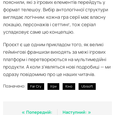
пояснили, які з ігрових елементів перейдуть у
формат телешоу. Вибір антологічної структури
виглядає логічним: кожна гра серії має власну
локацію, персонажів і сеттинг, тож серіал
успадковує саме цю концепцію.
Проєкт є ще одним прикладом того, як великі
геймінгові франшизи виходять за межі ігрових
платформ і перетворюються на мультимедійні
продукти. А коли з’являться нові подробиці — ми
одразу повідомимо про це наших читачів.
Позначено:
Far Cry
Ігри
Кіно
Ubisoft
Навігація
Попередній:
Наступний: