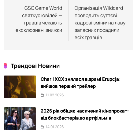
записів
GSC Game World
Організація Wildcard
святкує ювілей —
проводить суттєві
гравців чекають
кадрові зміни: на лаву
ексклюзивні знижки
запасних посадили
всіх гравців
Трендові Новини
Charli XCX знялася в драмі Erupcja:
вийшов перший трейлер
11.02.2026
2026 рік обіцяє насичений кінопрокат:
від блокбастерів до артфільмів
14.01.2026