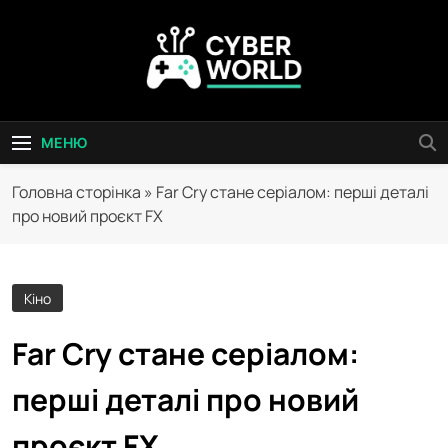
Перейти
до
вмісту
Сyber World
МЕНЮ
Головна сторінка
»
Far Cry стане серіалом: перші деталі
про новий проєкт FX
Кіно
Far Cry стане серіалом:
перші деталі про новий
проєкт FX