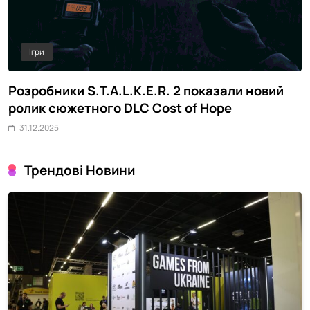
Ігри
Розробники S.T.A.L.K.E.R. 2 показали новий
M
ролик сюжетного DLC Cost of Hope
о
31.12.2025
Трендові Новини