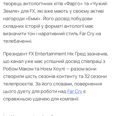
творець антологічних хітів «Фарго» та «Чужий:
Земля» для FX, які вже мають у своєму активі
нагороди «Еммі». Його досвід побудови
складних історій у форматі антології має
визначити тон і наративний стиль Far Cry на
телебаченні.
Президент FX Entertainment Нік Ґред зазначив,
що канал уже має успішний досвід співпраці з
Робом Маком та Ноєм Хоулі — разом вони
створили шість сезонів контенту та 32 сезони
телепроєктів. За його словами, повернення
цього дуету для роботи над
Far Cry
є
справжньою удачею для компанії.