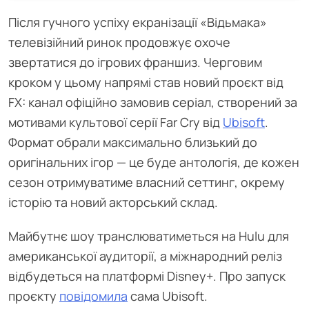
Після гучного успіху екранізації «Відьмака»
телевізійний ринок продовжує охоче
звертатися до ігрових франшиз. Черговим
кроком у цьому напрямі став новий проєкт від
FX: канал офіційно замовив серіал, створений за
мотивами культової серії Far Cry від
Ubisoft
.
Формат обрали максимально близький до
оригінальних ігор — це буде антологія, де кожен
сезон отримуватиме власний сеттинг, окрему
історію та новий акторський склад.
Майбутнє шоу транслюватиметься на Hulu для
американської аудиторії, а міжнародний реліз
відбудеться на платформі Disney+. Про запуск
проєкту
повідомила
сама Ubisoft.