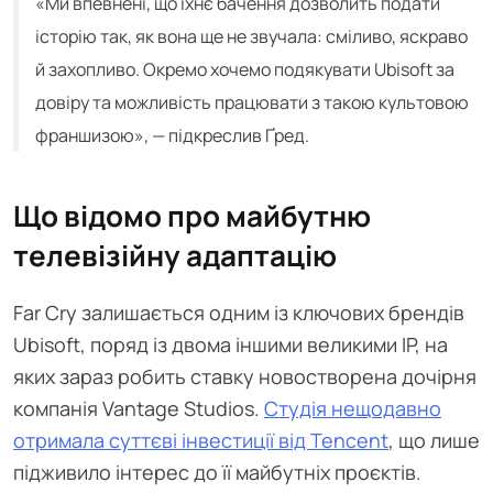
«Ми впевнені, що їхнє бачення дозволить подати
історію так, як вона ще не звучала: сміливо, яскраво
й захопливо. Окремо хочемо подякувати Ubisoft за
довіру та можливість працювати з такою культовою
франшизою», — підкреслив Ґред.
Що відомо про майбутню
телевізійну адаптацію
Far Cry залишається одним із ключових брендів
Ubisoft, поряд із двома іншими великими IP, на
яких зараз робить ставку новостворена дочірня
компанія Vantage Studios.
Студія нещодавно
отримала суттєві інвестиції від Tencent
, що лише
підживило інтерес до її майбутніх проєктів.