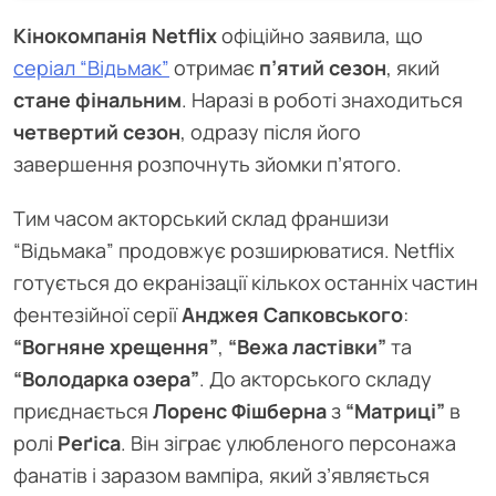
Кінокомпанія Netflix
офіційно заявила, що
серіал “Відьмак”
отримає
п’ятий сезон
, який
стане фінальним
. Наразі в роботі знаходиться
четвертий сезон
, одразу після його
завершення розпочнуть зйомки п’ятого.
Тим часом акторський склад франшизи
“Відьмака” продовжує розширюватися. Netflix
готується до екранізації кількох останніх частин
фентезійної серії
Анджея Сапковського
:
“Вогняне хрещення”
,
“Вежа ластівки”
та
“Володарка озера”
. До акторського складу
приєднається
Лоренс Фішберна
з
“Матриці”
в
ролі
Реґіса
. Він зіграє улюбленого персонажа
фанатів і заразом вампіра, який з’являється