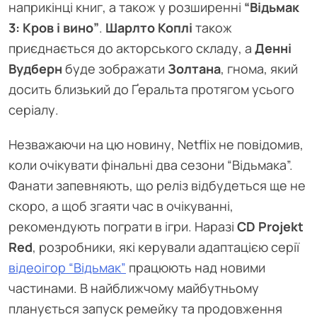
наприкінці книг, а також у розширенні
“Відьмак
3: Кров і вино”
.
Шарлто Коплі
також
приєднається до акторського складу, а
Денні
Вудберн
буде зображати
Золтана
, гнома, який
досить близький до Ґеральта протягом усього
серіалу.
Незважаючи на цю новину, Netflix не повідомив,
коли очікувати фінальні два сезони “Відьмака”.
Фанати запевняють, що реліз відбудеться ще не
скоро, а щоб згаяти час в очікуванні,
рекомендують пограти в ігри. Наразі
CD Projekt
Red
, розробники, які керували адаптацією серії
відеоігор “Відьмак”
працюють над новими
частинами. В найближчому майбутньому
планується запуск ремейку та продовження