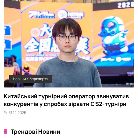
Новини Кіберспорту
Китайський турнірний оператор звинуватив
Ч
конкурентів у спробах зірвати CS2-турніри
п
31.12.2025
Трендові Новини