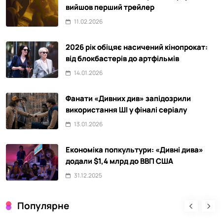
вийшов перший трейлер
11.02.2026
2026 рік обіцяє насичений кінопрокат:
від блокбастерів до артфільмів
14.01.2026
Фанати «Дивних див» запідозрили
використання ШІ у фіналі серіалу
13.01.2026
Економіка попкультури: «Дивні дива»
додали $1,4 млрд до ВВП США
31.12.2025
Популярне