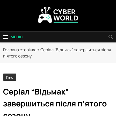
Перейти
до
вмісту
Сyber World
МЕНЮ
Головна сторінка
»
Серіал “Відьмак” завершиться після
п’ятого сезону
Кіно
Серіал “Відьмак”
завершиться після п’ятого
сезону