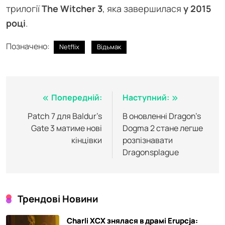
трилогії
The Witcher 3
, яка завершилася
у 2015
році
.
Позначено:
Netflix
Відьмак
Навігація
Попередній:
Наступний:
записів
Patch 7 для Baldur’s
В оновленні Dragon’s
Gate 3 матиме нові
Dogma 2 стане легше
кінцівки
розпізнавати
Dragonsplague
Трендові Новини
Charli XCX знялася в драмі Erupcja: