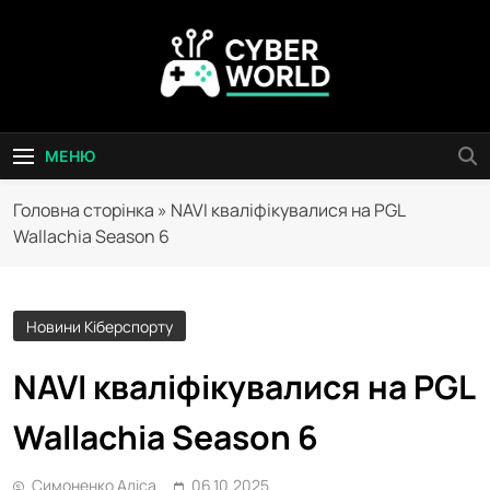
Перейти
до
вмісту
Сyber World
МЕНЮ
Головна сторінка
»
NAVI кваліфікувалися на PGL
Wallachia Season 6
Новини Кіберспорту
NAVI кваліфікувалися на PGL
Wallachia Season 6
Симоненко Аліса
06.10.2025