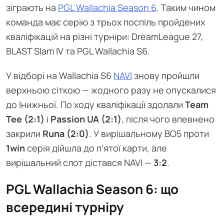
зіграють на
PGL Wallachia Season 6
. Таким чином
команда має серію з трьох поспіль пройдених
кваліфікацій на різні турніри: DreamLeague 27,
BLAST Slam IV та PGL Wallachia S6.
У відборі на Wallachia S6
NAVI
знову пройшли
верхньою сіткою — жодного разу не опускалися
до lнижньої. По ходу кваліфікації здолали
Team
Tee (2:1)
і
Passion UA (2:1)
, після чого впевнено
закрили
Runa (2:0)
. У вирішальному BO5 проти
1win
серія дійшла до п’ятої карти, але
вирішальний слот дістався NAVI —
3:2
.
PGL Wallachia Season 6: що
всередині турніру