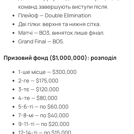
команд завершують виступи після.
Плейоф — Double Elimination
Дві гілки: верхня та нижня сітка.
Матчі — BO3, виняток лише фінал.
Grand Final — BO5.
Призовий фонд ($1,000,000): розподіл
1-ше місце — $300,000
2-ге — $175,000
3-тє — $120,000
4-те — $80,000
5-6-ті — по $60,000
7-8-мі — по $40,000
9-11-ті — по $20,000
12-14-ті — по $15,000