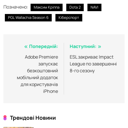
Позначено:
Максим Кріппа
Dota 2
NAVI
PGL Wallachia Season 6
Кіберспорт
Навігація
Попередній:
Наступний:
записів
Adobe Premiere
ESL закриває Impact
запускає
League по завершенні
безкоштовний
8-го сезону
мобільний додаток
для користувачів
iPhone
Трендові Новини