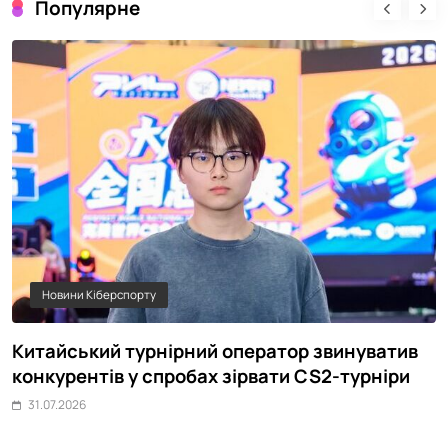
Популярне
Новини Кіберспорту
Китайський турнірний оператор звинуватив
Ч
конкурентів у спробах зірвати CS2-турніри
п
31.07.2026