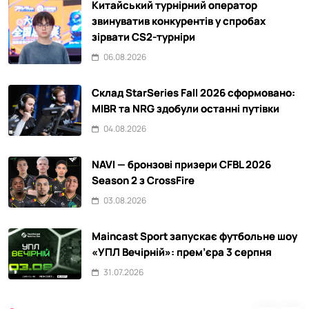
Китайський турнірний оператор
звинуватив конкурентів у спробах
зірвати CS2-турніри
06.08.2026
Склад StarSeries Fall 2026 сформовано:
MIBR та NRG здобули останні путівки
04.08.2026
NAVI — бронзові призери CFBL 2026
Season 2 з CrossFire
03.08.2026
Maincast Sport запускає футбольне шоу
«УПЛ Вечірній»: прем’єра 3 серпня
31.07.2026