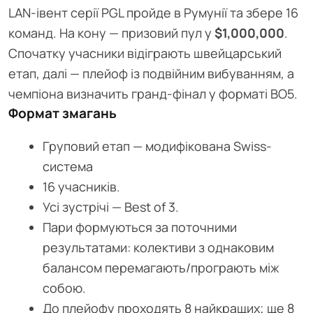
LAN-івент серії PGL пройде в Румунії та збере 16
команд. На кону — призовий пул у
$1,000,000
.
Спочатку учасники відіграють швейцарський
етап, далі — плейоф із подвійним вибуванням, а
чемпіона визначить гранд-фінал у форматі BO5.
Формат змагань
Груповий етап — модифікована Swiss-
система
16 учасників.
Усі зустрічі — Best of 3.
Пари формуються за поточними
результатами: колективи з однаковим
балансом перемагають/програють між
собою.
До плейофу проходять 8 найкращих; ще 8