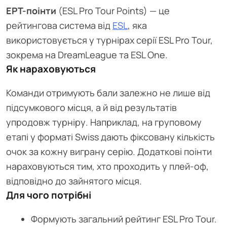
EPT-поінти
(ESL Pro Tour Points) — це
рейтингова система від
ESL
, яка
використовується у турнірах серії ESL Pro Tour,
зокрема на DreamLeague та ESL One.
Як нараховуються
Команди отримують бали залежно не лише від
підсумкового місця, а й від результатів
упродовж турніру. Наприклад, на груповому
етапі у форматі Swiss дають фіксовану кількість
очок за кожну виграну серію. Додаткові поінти
нараховуються тим, хто проходить у плей-оф,
відповідно до зайнятого місця.
Для чого потрібні
Формують загальний рейтинг ESL Pro Tour.