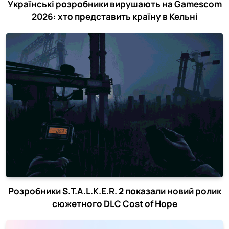
Українські розробники вирушають на Gamescom
2026: хто представить країну в Кельні
Розробники S.T.A.L.K.E.R. 2 показали новий ролик
сюжетного DLC Cost of Hope