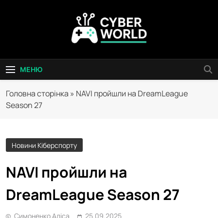
Перейти
до
вмісту
Сyber World
МЕНЮ
Головна сторінка
»
NAVI пройшли на DreamLeague
Season 27
Новини Кіберспорту
NAVI пройшли на
DreamLeague Season 27
Симоненко Аліса
25.09.2025