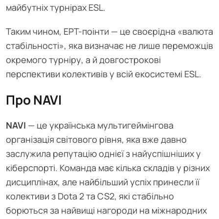
майбутніх турнірах ESL.
Таким чином, EPT-поінти — це своєрідна «валюта
стабільності», яка визначає не лише переможців
окремого турніру, а й довгострокові
перспективи колективів у всій екосистемі ESL.
Про NAVI
NAVI
— це українська мультигеймінгова
організація світового рівня, яка вже давно
заслужила репутацію однієї з найуспішніших у
кіберспорті. Команда має кілька складів у різних
дисциплінах, але найбільший успіх принесли її
колективи з Dota 2 та CS2, які стабільно
борються за найвищі нагороди на міжнародних