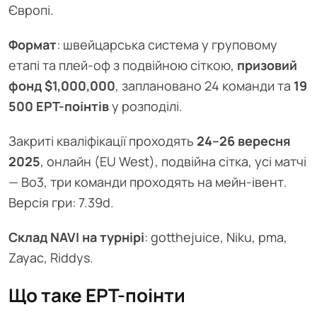
Європі.
Формат
: швейцарська система у груповому
етапі та плей-оф з подвійною сіткою,
призовий
фонд $1,000,000
, заплановано 24 команди та
19
500 EPT-поінтів
у розподілі.
Закриті кваліфікації проходять
24–26 вересня
2025
, онлайн (EU West), подвійна сітка, усі матчі
— Bo3, три команди проходять на мейн-івент.
Версія гри: 7.39d.
Склад NAVI на турнірі
: gotthejuice, Niku, pma,
Zayac, Riddys.
Що таке EPT-поінти