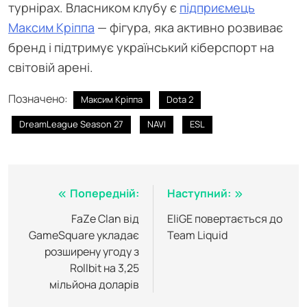
турнірах. Власником клубу є
підприємець
Максим Кріппа
— фігура, яка активно розвиває
бренд і підтримує український кіберспорт на
світовій арені.
Позначено:
Максим Кріппа
Dota 2
DreamLeague Season 27
NAVI
ESL
Навігація
Попередній:
Наступний:
записів
FaZe Clan від
EliGE повертається до
GameSquare укладає
Team Liquid
розширену угоду з
Rollbit на 3,25
мільйона доларів