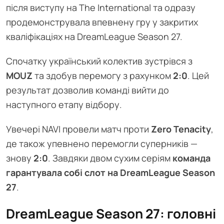
після виступу на The International та одразу
продемонструвала впевнену гру у закритих
кваліфікаціях на DreamLeague Season 27.
Спочатку український колектив зустрівся з
MOUZ
та здобув перемогу з рахунком
2:0
. Цей
результат дозволив команді вийти до
наступного етапу відбору.
Увечері NAVI провели матч проти
Zero Tenacity
,
де також упевнено перемогли суперників —
знову
2:0
. Завдяки двом сухим серіям
команда
гарантувала собі слот на DreamLeague Season
27
.
DreamLeague Season 27: головні