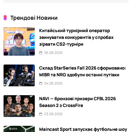
Трендові Новини
Китайський турнірний оператор
звинуватив конкурентів у спробах
зірвати CS2-турніри
06.08.2026
Склад StarSeries Fall 2026 сформовано:
MIBR та NRG здобули останні путівки
04.08.2026
NAVI — бронзові призери CFBL 2026
Season 2 з CrossFire
03.08.2026
Maincast Sport запускає футбольне шоу