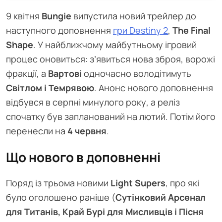
9 квітня
Bungie
випустила новий трейлер до
наступного доповнення
гри Destiny 2
,
The Final
Shape
. У найближчому майбутньому ігровий
процес оновиться: з’явиться нова зброя, ворожі
фракції, а
Вартові
одночасно володітимуть
Світлом і Темрявою
. Анонс нового доповнення
відбувся в серпні минулого року, а реліз
спочатку був запланований на лютий. Потім його
перенесли на
4 червня
.
Що нового в доповненні
Поряд із трьома новими
Light Supers
, про які
було оголошено раніше (
Сутінковий Арсенал
для Титанів, Край Бурі для Мисливців і Пісня