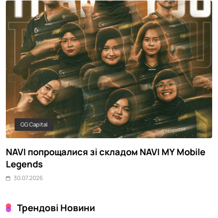
GG Capital
й
NAVI попрощалися зі складом NAVI MY Mobile
У
Legends
р
30.07.2026
Трендові Новини