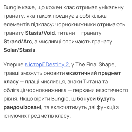
Bungie каже, що кожен клас отримає унікальну
гранату, яка також поєднує в собі кілька
елементів підкласу: чорнокнижники отримають
гранату
Stasis/Void
, титани — гранату
Strand/Arc
, а мисливці отримають гранату
Solar/Stasis
.
Уперше
в історії Destiny 2
, у The Final Shape,
гравці зможуть оновити
екзотичний предмет
класу
— плащі мисливця, знаки Титана та
облігації чорнокнижника — перками екзотичного
рівня. Якщо вірити Bungie, ці
бонуси будуть
рандомізовані
, та включатимуть дві функції з
існуючих предметів класу.