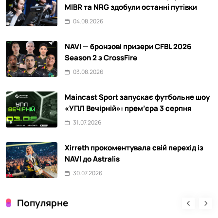
MIBR та NRG здобули останні путівки
04.08.2026
NAVI — бронзові призери CFBL 2026
Season 2 з CrossFire
03.08.2026
Maincast Sport запускає футбольне шоу
«УПЛ Вечірній»: прем’єра 3 серпня
31.07.2026
Xirreth прокоментувала свій перехід із
NAVI до Astralis
30.07.2026
Популярне