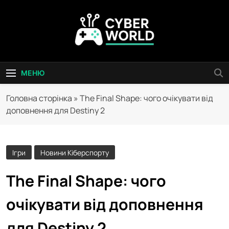
Перейти
до
вмісту
Сyber World
МЕНЮ
Головна сторінка
»
The Final Shape: чого очікувати від
доповнення для Destiny 2
Ігри
Новини Кіберспорту
The Final Shape: чого
очікувати від доповнення
для Destiny 2