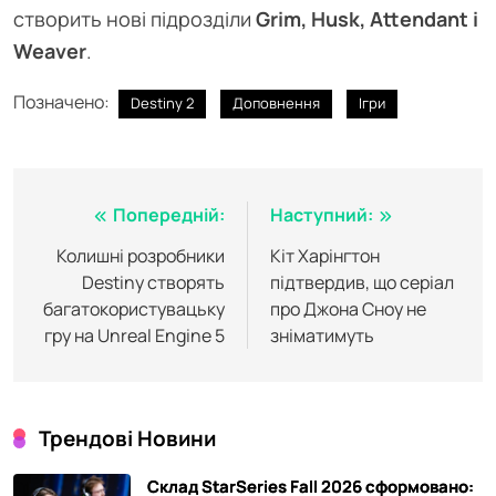
створить нові підрозділи
Grim, Husk, Attendant і
Weaver
.
Позначено:
Destiny 2
Доповнення
Ігри
Навігація
Попередній:
Наступний:
записів
Колишні розробники
Кіт Харінгтон
Destiny створять
підтвердив, що серіал
багатокористувацьку
про Джона Сноу не
гру на Unreal Engine 5
зніматимуть
Трендові Новини
Склад StarSeries Fall 2026 сформовано: