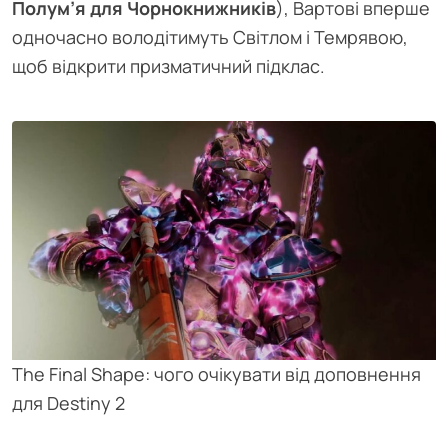
Полум’я для Чорнокнижників
), Вартові вперше
одночасно володітимуть Світлом і Темрявою,
щоб відкрити призматичний підклас.
The Final Shape: чого очікувати від доповнення
для Destiny 2