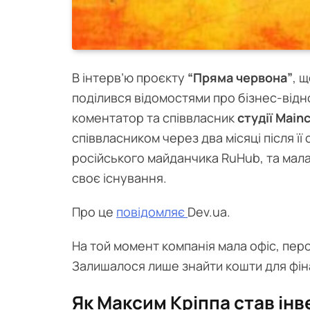
В інтерв’ю проєкту
“Пряма червона”
, 
поділився відомостями про бізнес-відн
коментатор та співвласник
студії Main
співвласником через два місяці після її 
російського майданчика RuHub, та мал
своє існування.
Про це
повідомляє
Dev.ua.
На той момент компанія мала офіс, пер
Залишалося лише знайти кошти для фі
Як Максим Кріппа став ін