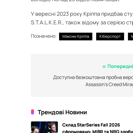
У вересні 2023 року Кріппа придбав ст
S.T.A.L.K.E.R., також відому за серією с
Позначено:
Максим Кріппа
Кіберспорт
Навігація
Попередні
записів
Доступна безкоштовна пробна верс
Assassin’s Creed Mira
Трендові Новини
Склад StarSeries Fall 2026
сформовано: MIBR та NRG здоб