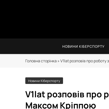
Перейти
до
вмісту
НОВИНИ КІБЕРСПОРТУ
Головна сторінка
»
V1lat розповів про роботу
Новини Кіберспорту
V1lat розповів про 
Максом Кріппою