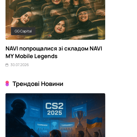
GG Capital
CyberCompa
NAVI попрощалися зі складом NAVI
Українські 
MY Mobile Legends
серпневому
30.07.2026
30.07.2026
Трендові Новини