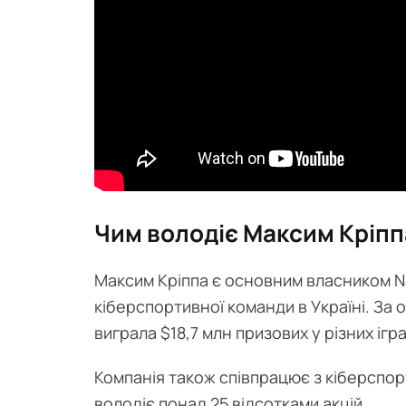
Чим володіє Максим Кріпп
Максим Кріппа є основним власником Na
кіберспортивної команди в Україні. За о
виграла $18,7 млн призових у різних ігр
Компанія також співпрацює з кіберспор
володіє понад 25 відсотками акцій.