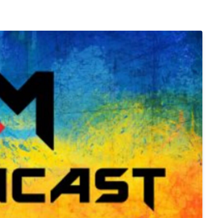
Статті
l 2026
Чому українська сцена CS2
а NRG здобули
переживає новий підйом
30.07.2026