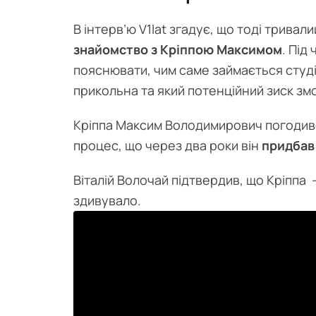
В інтерв’ю V1lat згадує, що тоді тривал
знайомство з Кріппою Максимом
. Під
пояснювати, чим саме займається студія
прикольна та який потенційний зиск з
Кріппа Максим Володимирович погодивс
процес, що через два роки він
придбав
Віталій Волочай підтвердив, що Кріппа 
здивувало.