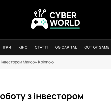
Сyber World
ІГРИ
КІНО
СТАТТІ
GG CAPITAL
OUT OF GAME
 з інвестором Максом Кріппою
роботу з інвестором