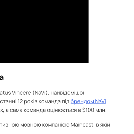
а
tus Vincere (NaVi), найвідомішої
станні 12 років команда під
брендом NaVi
ах, а сама команда оцінюється в $100 млн.
тивною мовною компанією Maincast, в якій