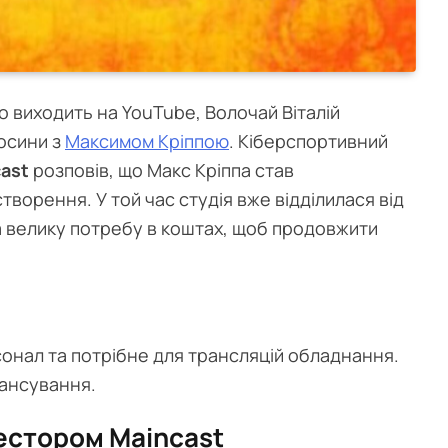
що виходить на YouTube, Волочай Віталій
осини з
Максимом Кріппою
. Кіберспортивний
cast
розповів, що Макс Кріппа став
створення. У той час студія вже відділилася від
а велику потребу в коштах, щоб продовжити
сонал та потрібне для трансляцій обладнання.
нансування.
вестором Maincast