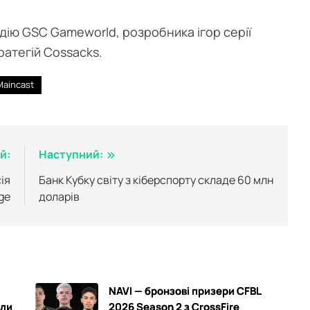
удію GSC Gameworld, розробника ігор серії
тратегій Cossacks.
Maincast
й:
Наступний:
ія
Банк Кубку світу з кіберспорту складе 60 млн
ge
доларів
NAVI — бронзові призери CFBL
ули
2026 Season 2 з CrossFire