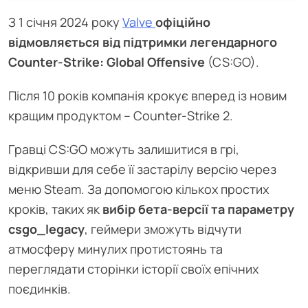
З 1 січня 2024 року
Valve
офіційно
відмовляється від підтримки легендарного
Counter-Strike: Global Offensive
(CS:GO).
Після 10 років компанія крокує вперед із новим
кращим продуктом – Counter-Strike 2.
Гравці CS:GO можуть залишитися в грі,
відкривши для себе її застарілу версію через
меню Steam. За допомогою кількох простих
кроків, таких як
вибір бета-версії та параметру
csgo_legacy
, геймери зможуть відчути
атмосферу минулих протистоянь та
переглядати сторінки історії своїх епічних
поєдинків.