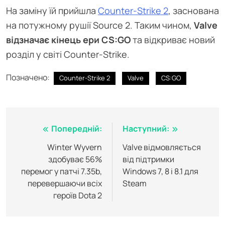
На заміну їй прийшла
Counter-Strike 2
, заснована
на потужному рушії Source 2. Таким чином,
Valve
відзначає кінець ери CS:GO
та відкриває новий
розділ у світі Counter-Strike.
Позначено:
Counter-Strike 2
Valve
CS:GO
Навігація
Попередній:
Наступний:
записів
Winter Wyvern
Valve відмовляється
здобуває 56%
від підтримки
перемог у патчі 7.35b,
Windows 7, 8 і 8.1 для
перевершаючи всіх
Steam
героїв Dota 2