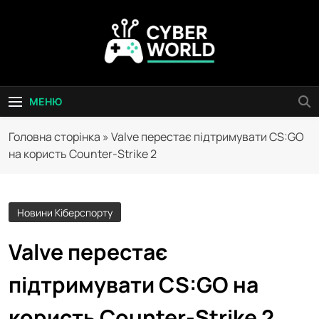
Перейти
до
вмісту
Сyber World
МЕНЮ
Головна сторінка
»
Valve перестає підтримувати CS:GO
на користь Counter-Strike 2
Новини Кіберспорту
Valve перестає
підтримувати CS:GO на
користь Counter-Strike 2