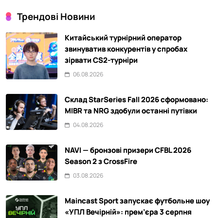
Трендові Новини
Китайський турнірний оператор
звинуватив конкурентів у спробах
зірвати CS2-турніри
06.08.2026
Склад StarSeries Fall 2026 сформовано:
MIBR та NRG здобули останні путівки
04.08.2026
NAVI — бронзові призери CFBL 2026
Season 2 з CrossFire
03.08.2026
Maincast Sport запускає футбольне шоу
«УПЛ Вечірній»: прем’єра 3 серпня