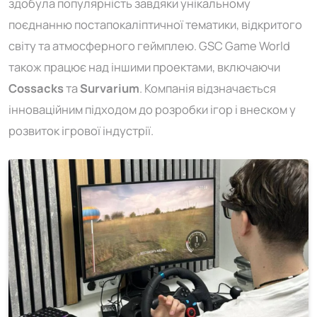
здобула популярність завдяки унікальному
поєднанню постапокаліптичної тематики, відкритого
світу та атмосферного геймплею. GSC Game World
також працює над іншими проектами, включаючи
Cossacks
та
Survarium
. Компанія відзначається
інноваційним підходом до розробки ігор і внеском у
розвиток ігрової індустрії.