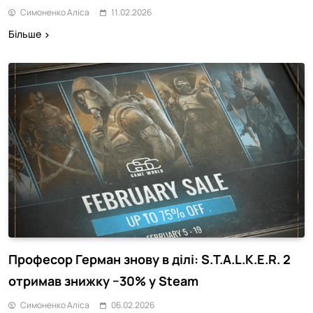
Симоненко Аліса
11.02.2026
Більше
Професор Герман знову в ділі: S.T.A.L.K.E.R. 2
отримав знижку −30% у Steam
Симоненко Аліса
06.02.2026