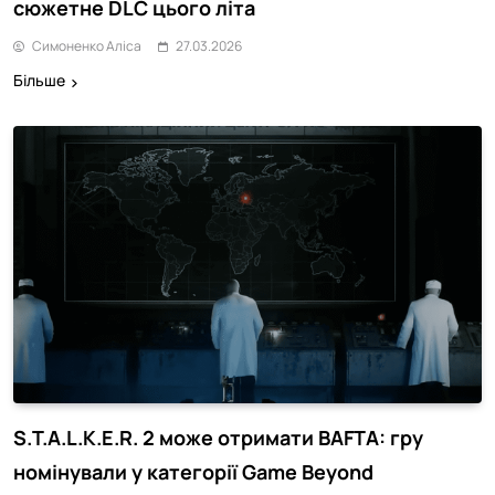
сюжетне DLC цього літа
Симоненко Аліса
27.03.2026
Більше
S.T.A.L.K.E.R. 2 може отримати BAFTA: гру
номінували у категорії Game Beyond