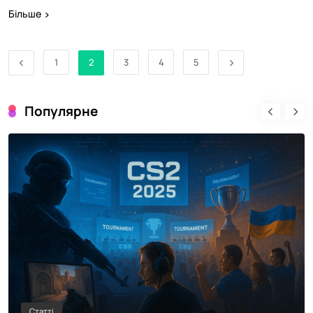
Більше
1
2
3
4
5
Популярне
GG Capital