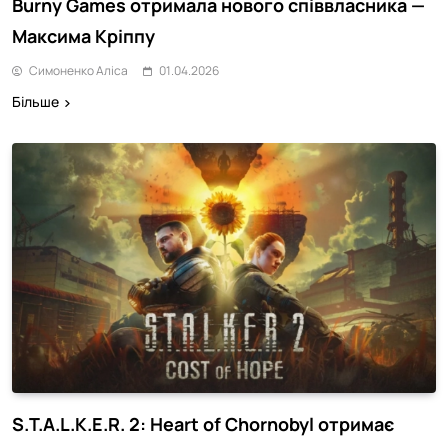
Burny Games отримала нового співвласника —
Максима Кріппу
Симоненко Аліса
01.04.2026
Більше
S.T.A.L.K.E.R. 2: Heart of Chornobyl отримає