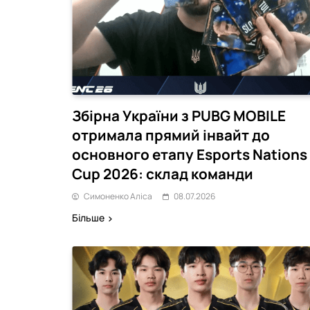
Новини Кіберспорту
Китайський турнірн
Збірна України з PUBG MOBILE
звинуватив конкуре
отримала прямий інвайт до
зірвати CS2-турнір
18.12.2023
основного етапу Esports Nations
Cup 2026: склад команди
Симоненко Аліса
08.07.2026
Більше