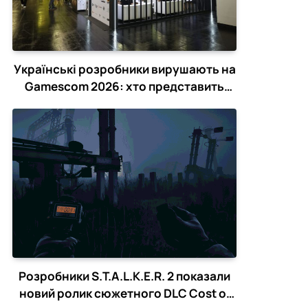
Українські розробники вирушають на
Gamescom 2026: хто представить
країну в Кельні
Розробники S.T.A.L.K.E.R. 2 показали
новий ролик сюжетного DLC Cost of