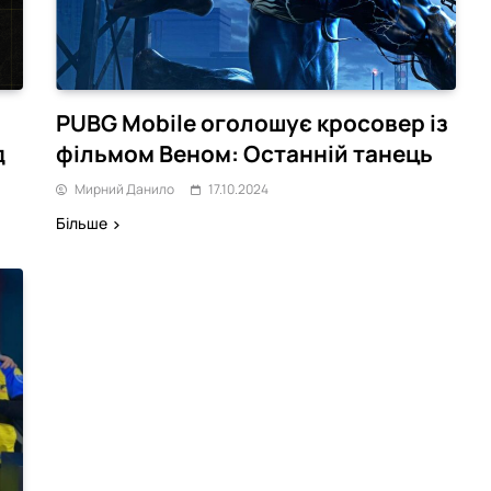
PUBG Mobile оголошує кросовер із
д
фільмом Веном: Останній танець
Мирний Данило
17.10.2024
Більше