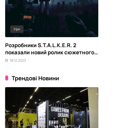
Ігри
Out Of Game
ть
Розробники S.T.A.L.K.E.R. 2
Meta AI пі
показали новий ролик сюжетного
безпеки зм
DLC Cost of Hope
до систем
18.12.2023
18.12.2023
Трендові Новини