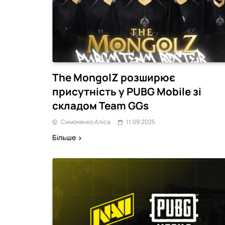
The MongolZ розширює
присутність у PUBG Mobile зі
складом Team GGs
Симоненко Аліса
11.09.2025
Більше