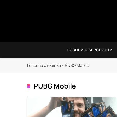
Перейти
до
вмісту
НОВИНИ КІБЕРСПОРТУ
Головна сторінка
»
PUBG Mobile
PUBG Mobile