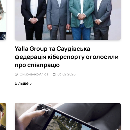
Ігри
ий оператор
Українські розробники вирушаю
Yalla Group та Саудівська
нтів у спробах
на Gamescom 2026: хто
федерація кіберспорту оголосили
и
представить країну в Кельні
18.12.2023
про співпрацю
Симоненко Аліса
03.02.2026
Більше