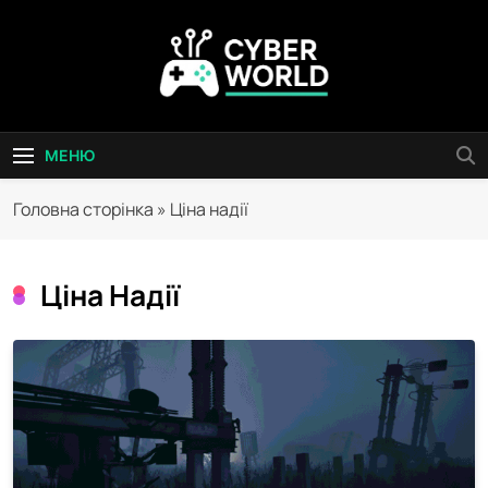
Перейти
до
вмісту
Сyber World
МЕНЮ
Головна сторінка
»
Ціна надії
Ціна Надії