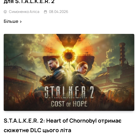
для S.T.A.L.K.E.R. 2
Симоненко Аліса
08.04.2026
Більше
S.T.A.L.K.E.R. 2: Heart of Chornobyl отримає
сюжетне DLC цього літа