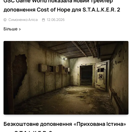
GSC Game World показала новий трейлер
доповнення Cost of Hope для S.T.A.L.K.E.R. 2
Симоненко Аліса
12.06.2026
Більше
Безкоштовне доповнення «Прихована Істина»