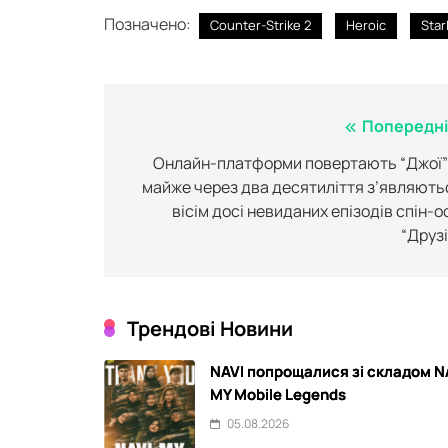
Позначено:
Counter-Strike 2
Heroic
Star
Навігація
Попередні
записів
Онлайн-платформи повертають “Джої”
майже через два десятиліття з’являють
вісім досі невиданих епізодів спін-о
“Друзі
Трендові Новини
NAVI попрощалися зі складом N
MY Mobile Legends
05.08.2026