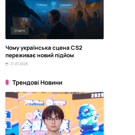
Статті
GG Capital
Чому українська сцена CS2
NAVI попро
х
переживає новий підйом
MY Mobile 
21.07.2026
21.07.2026
Трендові Новини