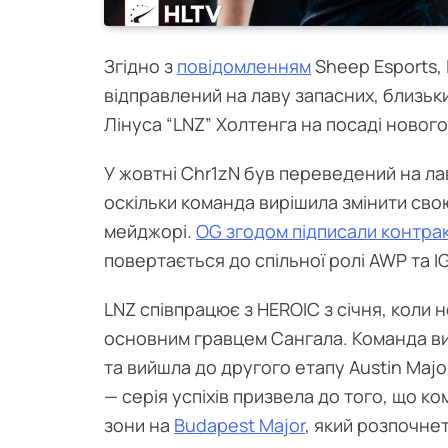
Згідно з
повідомленням
Sheep Esports, 
відправлений на лаву запасних, близьк
Лінуса “⁠LNZ⁠” Холтенга на посаді новог
У жовтні Chr1zN був переведений на лаву
оскільки команда вирішила змінити сво
мейджорі.
OG згодом підписали контрак
повертається до спільної ролі AWP та I
LNZ співпрацює з HEROIC з січня, коли 
основним гравцем Сангала. Команда ви
та вийшла до другого етапу Austin Maj
— серія успіхів призвела до того, що к
зони на
Budapest Major
, який розпочне