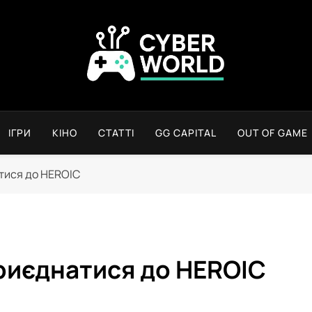
Сyber World
ІГРИ
КІНО
СТАТТІ
GG CAPITAL
OUT OF GAME
тися до HEROIC
риєднатися до HEROIC