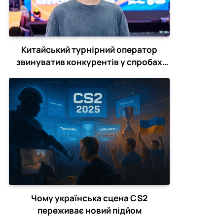
Китайський турнірний оператор
звинуватив конкурентів у спробах
зірвати CS2-турніри
Чому українська сцена CS2
переживає новий підйом