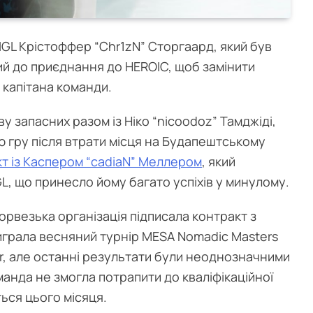
IGL Крістоффер “⁠Chr1zN⁠” Сторгаард, який був
ий до приєднання до HEROIC, щоб замінити
о капітана команди.
 запасних разом із Ніко “⁠nicoodoz⁠” Тамджіді,
ю гру після втрати місця на Будапештському
т із Каспером “⁠cadiaN⁠” Меллером
, який
GL, що принесло йому багато успіхів у минулому.
норвезька організація підписала контракт з
грала весняний турнір MESA Nomadic Masters
or, але останні результати були неоднозначними
оманда не змогла потрапити до кваліфікаційної
ться цього місяця.