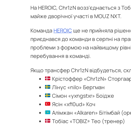
На HEROIC, Chr1zN возз’єднається з Тобі
майже дворічної участі в MOUZ NXT.
Команда
HEROIC
ще не прийняла рішення
приєднався до команди в серпні на прав
проблеми з формою на найвищому рівні,
перебування в команді.
Якщо трансфер Chr1zN відбудеться, ск
Крістоффер «⁠Chr1zN⁠» Сторгаа
Лінус «⁠nilo⁠» Бергман
Сімон «⁠yxngstxr⁠» Боідже
Ясін «⁠xfl0ud⁠» Коч
Алімжан «⁠Alkaren⁠» Бітімбай (о
Тобіас «⁠TOBIZ⁠» Тео (тренер)