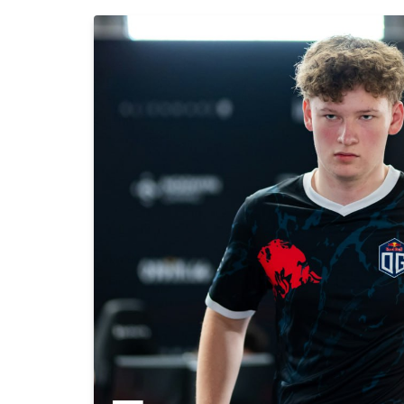
CyberCompass
Українські команди 
серпневому рейтинг
21.07.2026