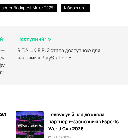
Ladder Budapest Major 2025
Кіберспорт
й:
Наступний:
 —
S.T.A.L.K.E.R. 2 стала доступною для
ся
власників PlayStation 5
фу
в”
AVI
Lenovo увійшла до числа
партнерів-засновників Esports
World Cup 2026
31.07.2026