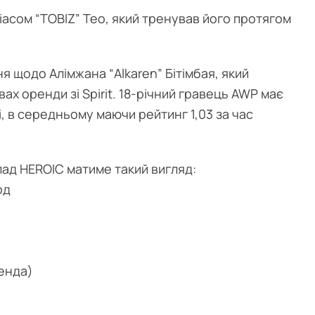
асом “⁠TOBIZ⁠” Тео, який тренував його протягом
 щодо Алімжана “⁠Alkaren⁠” Бітімбая, який
ах оренди зі Spirit. 18-річний гравець AWP має
 в середньому маючи рейтинг 1,03 за час
лад HEROIC матиме такий вигляд:
рд
ренда)