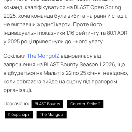
команді кваліфікуватися на BLAST Open Spring
2025, хоча команда була вибита на ранній стадії,
не вигравши жодної карти. Проте його
індивідуальні показники 1,16 рейтингу та 80,1 ADR
у 2025 році привернули до нього увагу.
Оскільки
The MongolZ
відмовилася від
запрошення на BLAST Bounty Season 1 2026, що
відбудеться на Мальті з 22 по 25 січня, невідомо,
коли cobrazera вийде на сцену під прапором
організації.
Позначено:
BLAST Bounty
Counter-Strike 2
Кіберспорт
The Mongolz