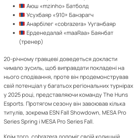
Аюш «⁠mzinho⁠» Батболд
Усухбаяр «⁠910⁠» Банзрагч
Анарбілег «⁠cobrazera⁠» Ууганбаяр
Ерденедалай «⁠maaRaa⁠» Баянбат
(тренер)
20-річному гравцеві доведеться докласти
чимало зусиль, щоб виправдати покладені на
нього сподівання, проте він продемонстрував
свій потенціал у багатьох регіональних турнірах
у 2025 році, представляючи команду The Huns
Esports. Протягом сезону він завоював кілька
титулів, зокрема ESN Fall Showdown, MESA Pro
Series Spring і MESA Pro Series Fall.
Крім того, cobrazera допоміг своїй колишній