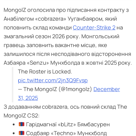
MongolZ оголосила про підписання контракту з
Анабілегом «cobrazera» Ууганбаяром, який
поповнить склад команди
Counter-Strike 2
на
змагальний сезон 2026 року. Монгольський
гравець заповнить вакантне місце, яке
залишилося після несподіваного відсторонення
Азбаяра «Senzu» Мунхболда в жовтні 2025 року.
The Roster is Locked.
pic.twitter.com/2jn3Q9Fvsp
— The MongolZ (@1mongolz)
December
31, 2025
З додаванням cobrazera, ось повний склад The
MongolZ CS2:
Гарідмагнаї «⁠bLitz⁠» Бямбасурен
Содбаяр «⁠Techno⁠» Мункхболд