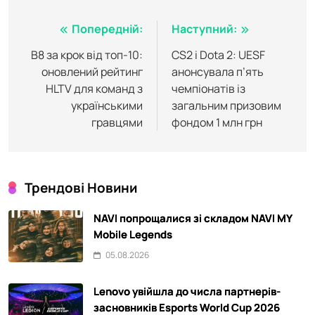
Навігація
Попередній:
Наступний:
записів
B8 за крок від топ-10:
CS2 і Dota 2: UESF
оновлений рейтинг
анонсувала п’ять
HLTV для команд з
чемпіонатів із
українськими
загальним призовим
гравцями
фондом 1 млн грн
Трендові Новини
NAVI попрощалися зі складом NAVI MY
Mobile Legends
05.08.2026
Lenovo увійшла до числа партнерів-
засновників Esports World Cup 2026