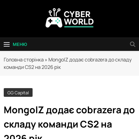
Перейти
до
вмісту
Сyber World
МЕНЮ
Головна сторінка
»
MongolZ додає cobrazera до складу
команди CS2 на 2026 рік
GG Capital
MongolZ додає cobrazera до
складу команди CS2 на
2026 рік