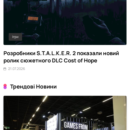
Ігри
Розробники S.T.A.L.K.E.R. 2 показали новий
M
ролик сюжетного DLC Cost of Hope
о
21.07.2026
Трендові Новини