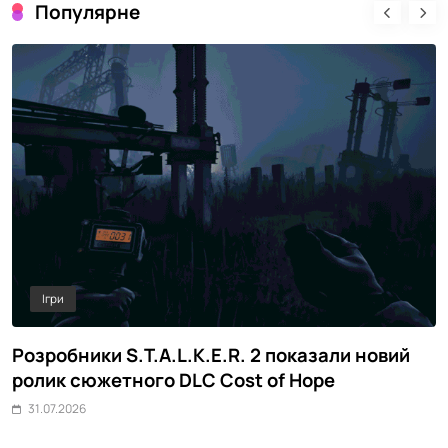
Популярне
Ігри
Розробники S.T.A.L.K.E.R. 2 показали новий
M
ролик сюжетного DLC Cost of Hope
о
31.07.2026