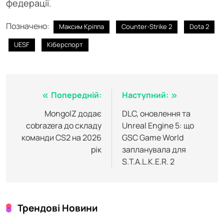
федерації.
Позначено:
Максим Кріппа
Counter-Strike 2
Dota 2
UESF
Кіберспорт
Навігація
Попередній:
Наступний:
записів
MongolZ додає
DLC, оновлення та
cobrazera до складу
Unreal Engine 5: що
команди CS2 на 2026
GSC Game World
рік
запланувала для
S.T.A.L.K.E.R. 2
Трендові Новини