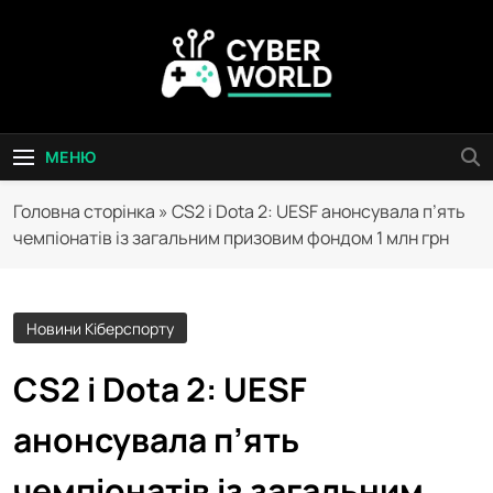
Перейти
до
вмісту
Сyber World
МЕНЮ
Головна сторінка
»
CS2 і Dota 2: UESF анонсувала п’ять
чемпіонатів із загальним призовим фондом 1 млн грн
Новини Кіберспорту
CS2 і Dota 2: UESF
анонсувала п’ять
чемпіонатів із загальним