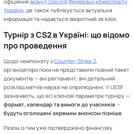
офіційний
акаунт Discord Федерації кіберспорту
України
, де також публікується актуальна
інформація та надається зворотний зв’язок.
Турнір з CS2 в Україні: що відомо
про проведення
Щодо чемпіонату з
Counter-Strike 2
,
організатори поки не представили повний пакет
документів — ані регламент, ані детальний
розклад матчів наразі не оприлюднені. У UESF
зазначають, що всі ключові параметри турніру —
формат, календар та вимоги до учасників
—
будуть оголошені окремим анонсом пізніше
.
Разом із тим уже підтверджено фінансову