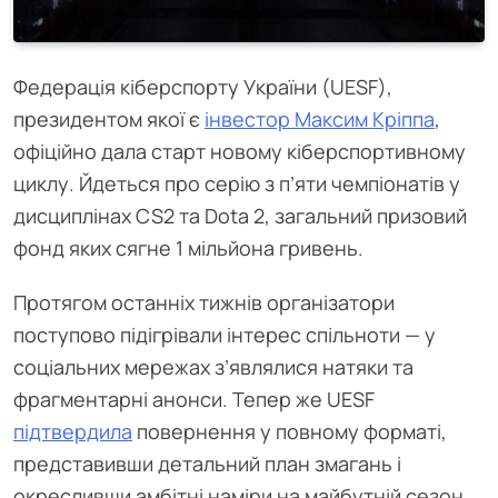
Федерація кіберспорту України (UESF),
президентом якої є
інвестор Максим Кріппа
,
офіційно дала старт новому кіберспортивному
циклу. Йдеться про серію з п’яти чемпіонатів у
дисциплінах CS2 та Dota 2, загальний призовий
фонд яких сягне 1 мільйона гривень.
Протягом останніх тижнів організатори
поступово підігрівали інтерес спільноти — у
соціальних мережах з’являлися натяки та
фрагментарні анонси. Тепер же UESF
підтвердила
повернення у повному форматі,
представивши детальний план змагань і
окресливши амбітні наміри на майбутній сезон.