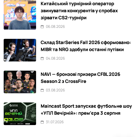
Китайський турнірний оператор
звинуватив конкурентів у спробах
зірвати CS2-турніри
06.08.2026
Склад StarSeries Fall 2026 сформовано:
MIBR та NRG здобули останні путівки
04.08.2026
NAVI — бронзові призери CFBL 2026
Season 2 з CrossFire
03.08.2026
Maincast Sport запускає футбольне шоу
«УПЛ Вечірній»: прем’єра 3 серпня
31.07.2026