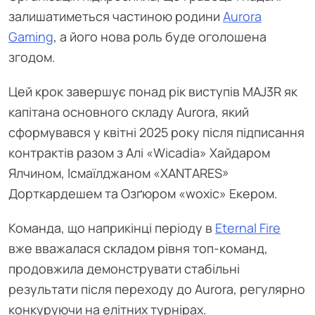
залишатиметься частиною родини
Aurora
Gaming
, а його нова роль буде оголошена
згодом.
Цей крок завершує понад рік виступів MAJ3R як
капітана основного складу Aurora, який
сформувався у квітні 2025 року після підписання
контрактів разом з Алі «Wicadia» Хайдаром
Ялчином, Ісмаїлджаном «XANTARES»
Дорткардешем та Озґюром «woxic» Екером.
Команда, що наприкінці періоду в
Eternal Fire
вже вважалася складом рівня топ-команд,
продовжила демонструвати стабільні
результати після переходу до Aurora, регулярно
конкуруючи на елітних турнірах.