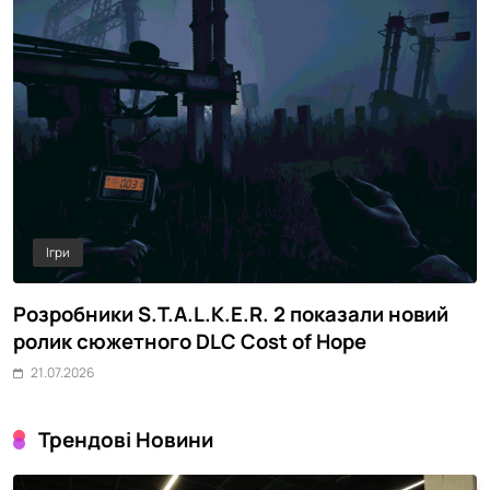
Ігри
Розробники S.T.A.L.K.E.R. 2 показали новий
M
ролик сюжетного DLC Cost of Hope
о
21.07.2026
Трендові Новини