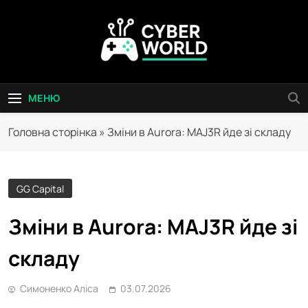
Перейти
до
вмісту
Сyber World
МЕНЮ
Головна сторінка
»
Зміни в Aurora: MAJ3R йде зі складу
GG Capital
Зміни в Aurora: MAJ3R йде зі
складу
Симоненко Аліса
03.07.2026