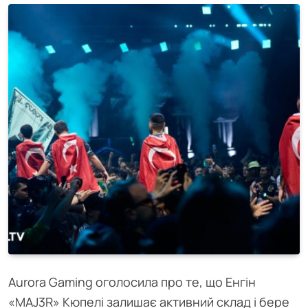
Aurora Gaming оголосила про те, що Енгін
«MAJ3R» Кюпелі залишає активний склад і бере