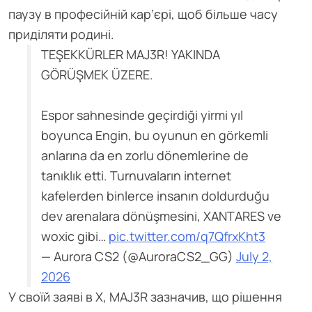
паузу в професійній кар’єрі, щоб більше часу
приділяти родині.
TEŞEKKÜRLER MAJ3R! YAKINDA
GÖRÜŞMEK ÜZERE.
Espor sahnesinde geçirdiği yirmi yıl
boyunca Engin, bu oyunun en görkemli
anlarına da en zorlu dönemlerine de
tanıklık etti. Turnuvaların internet
kafelerden binlerce insanın doldurduğu
dev arenalara dönüşmesini, XANTARES ve
woxic gibi…
pic.twitter.com/q7QfrxKht3
— Aurora CS2 (@AuroraCS2_GG)
July 2,
2026
У своїй заяві в X, MAJ3R зазначив, що рішення