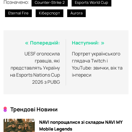
Позначено:
Counter-Strike 2
Esports World Cup
Eternal Fire
Кіберспорт
Aurora
Навігація
Попередній:
Наступний:
записів
UESF оголосила
Портрет українського
гравців, які
глядача Twitch і
представлять Україну
YouTube: звички, вік та
на Esports Nations Cup
інтереси
2026 з PUBG
Трендові Новини
NAVI попрощалися зі складом NAVI MY
Mobile Legends