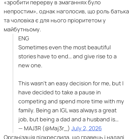
«зробити перерву в змаганнях було
непростим», однак наголосив, що роль батька
та чоловіка є для нього пріоритетом у
майбутньому.
ENG
Sometimes even the most beautiful
stories have to end… and give rise to a
new one.
This wasn’t an easy decision for me, but I
have decided to take a pause in
competing and spend more time with my
family. Being an IGL was always a great
job, but being a dad and a husband is…
— MAJ3R (@Maj3r_)
July 2, 2026
Організація підкреслила, що гравець і надалі