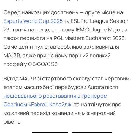
Серед найкращих досягнень — друге місце на
Esports World Cup 2025
та ESL Pro League Season
23, топ-4 на нещодавньому IEM Cologne Major, а
також перемога на PGL Masters Bucharest 2025.
Саме цей титул став особливо важливим для
MAJ3R, адже приніс йому перший великий
трофей у CS:GO/CS2.
Відхід MAJ3R зі стартового складу став черговим
етапом масштабної перебудови Aurora після
нещодавнього розставання з тренером
Сезгіном «Fabre» Калайджі
та на тлі чуток про
можливий перехід команди на міжнародний
рівень.