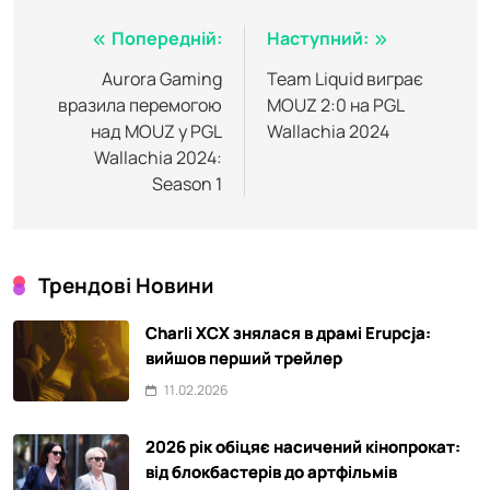
Навігація
Попередній:
Наступний:
записів
Aurora Gaming
Team Liquid виграє
вразила перемогою
MOUZ 2:0 на PGL
над MOUZ у PGL
Wallachia 2024
Wallachia 2024:
Season 1
Трендові Новини
Charli XCX знялася в драмі Erupcja:
вийшов перший трейлер
11.02.2026
2026 рік обіцяє насичений кінопрокат:
від блокбастерів до артфільмів