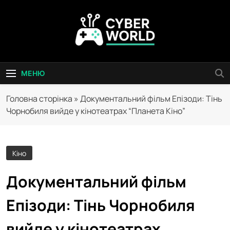
Перейти
до
вмісту
Сyber World
МЕНЮ
Головна сторінка
»
Документальний фільм Епізоди: Тінь
Чорнобиля вийде у кінотеатрах “Планета Кіно”
Кіно
Документальний фільм
Епізоди: Тінь Чорнобиля
вийде у кінотеатрах