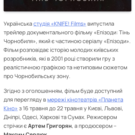
Українська
студія «KNIFE! Films»
випустила
трейлер документального фільму «Епізоди: Тінь
Чорнобиля», який є частиною серіалу «Епізоди».
Фільм розповідає історію молодих київських
розробників, які в 2001 році створили гру з
реалістичною графікою та нетиповим сюжетом
про Чорнобильську зону.
Згідно з оголошенням, фільм буде доступний
для перегляду в
мережі кінотеатрів «Планета
Кіно»
з 16 травня до 22 травня у Києві, Львові,
Дніпрі, Одесі, Харкові та Сумах. Режисером
стрічки є
Артем Григорян
, а продюсером –
Максим Сердюк
.