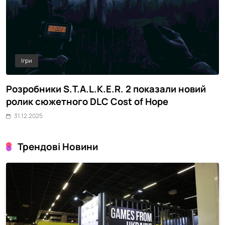
Ігри
Розробники S.T.A.L.K.E.R. 2 показали новий
M
ролик сюжетного DLC Cost of Hope
о
31.12.2025
Трендові Новини