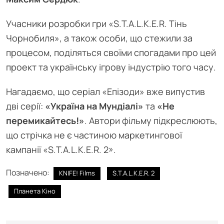
Учасники розробки гри «S.T.A.L.K.E.R. Тінь
Чорнобиля», а також особи, що стежили за
процесом, поділяться своїми спогадами про цей
проект та українську ігрову індустрію того часу.
Нагадаємо, що серіал «Епізоди» вже випустив
дві серії:
«Україна на Мундіалі»
та
«Не
перемикайтесь!»
. Автори фільму підкреслюють,
що стрічка не є частиною маркетингової
кампанії «S.T.A.L.K.E.R. 2».
Позначено:
KNIFE! Films
S.T.A.L.K.E.R. 2
Планета Кіно