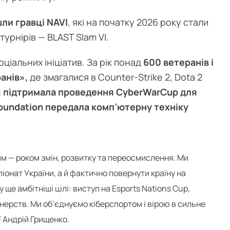
ли гравці NAVI
, які на початку 2026 року стали
урнірів — BLAST Slam VI.
іальних ініціатив. За рік понад
600 ветеранів і
анів»,
де змагалися в Counter-Strike 2, Dota 2
 підтримала проведення CyberWarCup для
Foundation передала комп’ютерну техніку
им — роком змін, розвитку та переосмислення. Ми
онат України, а й фактично повернути країну на
е амбітніші цілі: виступ на Esports Nations Cup,
тнерств. Ми об’єднуємо кіберспортом і вірою в сильне
 Андрій Грищенко.