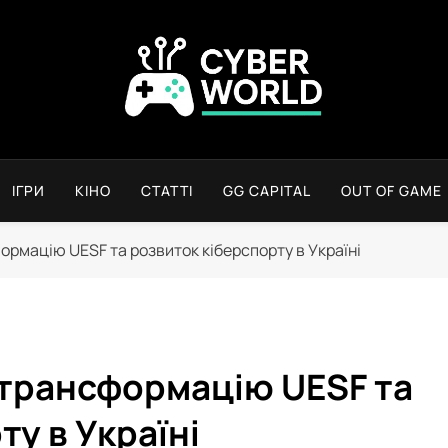
Сyber World
ІГРИ
КІНО
СТАТТІ
GG CAPITAL
OUT OF GAME
ормацію UESF та розвиток кіберспорту в Україні
 трансформацію UESF та
ту в Україні