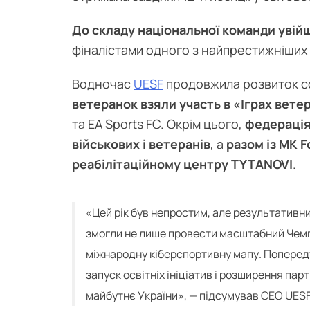
До складу національної команди увійш
фіналістами одного з найпрестижніших т
Водночас
UESF
продовжила розвиток соц
ветеранок взяли участь в «Іграх ветер
та EA Sports FC. Окрім цього,
федерація
військових і ветеранів
, а
разом із MK 
реабілітаційному центру TYTANOVI
.
«Цей рік був непростим, але результативн
змогли не лише провести масштабний Чемпі
міжнародну кіберспортивну мапу. Попереду щ
запуск освітніх ініціатив і розширення пар
майбутнє України», — підсумував CEO UESF