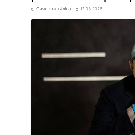
Симоненко Аліса
12.06.2026
Статті
Чому українська сц
переживає новий пі
31.07.2026