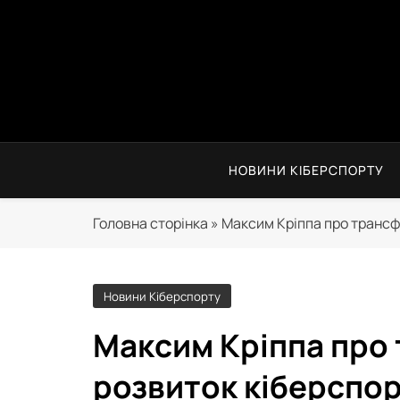
Перейти
до
вмісту
НОВИНИ КІБЕРСПОРТУ
Головна сторінка
»
Максим Кріппа про трансф
Новини Кіберспорту
Максим Кріппа про
розвиток кіберспор