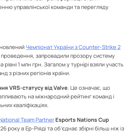
нню управлінської команди та перегляду
 оновлений
Чемпіонат України з Counter-Strike 2
т проведення, запровадили прозору систему
рівні 1 млн грн. Загалом у турнірі взяли участь
нд з різних регіонів країни.
ння
VRS-статусу від Valve
. Це означає, що
 впливають на міжнародний рейтинг команд і
ьних кваліфікаціях.
National Team Partner
Esports Nations Cup
6 року в Ер-Ріяді та об’єднає збірні більш ніж із