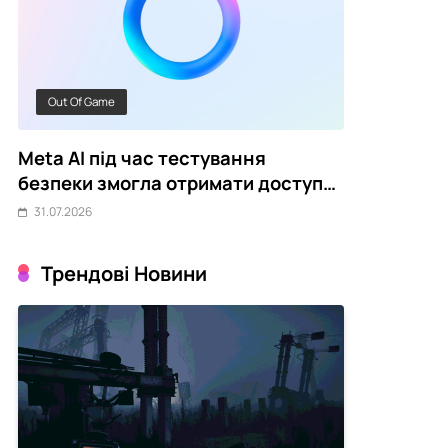
Out Of Game
Новини Кібе
Meta AI під час тестування
Китайський
о
безпеки змогла отримати доступ
звинуватив
до системи
зірвати CS
31.07.2026
31.07.2026
Трендові Новини