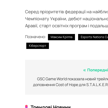
Серед пріоритетів федерації на найбл
Чемпіонату України, дебют національної
Аравії, старт освітніх програм і подаль
Позначено:
Максим Кріппа
Esports Nations C
Кіберспорт
Навігація
Попередні
записів
GSC Game World показала новий трейл
доповнення Cost of Hope для S.T.A.L.K.E.R
Трендові Новини