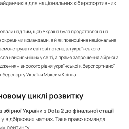
 майданчиків для національних кіберспортивних
ювали над тим, щоб Україна була представлена на
е окремими командами, а й як повноцінна національна
демонструвати світові потенціал українського
сла найсильніших у світі, а пряме запрошення збірної з
ердженням високого рівня української кіберспортивної
кіберспорту України Максим Кріппа.
 новому циклі розвитку
д збірної України з Dota 2 до фінальної стадії
 у відбіркових матчах. Таке право команда
ому рейтингу.