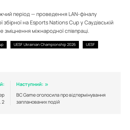
ижчий період — проведення LAN-фіналу
 збірної на Esports Nations Cup у Саудівській
ше зміцнення міжнародної співпраці.
up
UESF Ukrainian Championship 2026
UESF
й:
Наступний:
ер
BC Game оголосила про відтермінування
. 2
запланованих подій