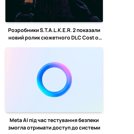
Розробники S.T.A.L.K.E.R. 2 показали
новий ролик сюжетного DLC Cost of
Hope
Meta AI під час тестування безпеки
змогла отримати доступ до системи