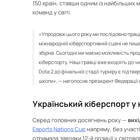
150 країн, ставши одним із найбільших
команд у світі.
«Упродовж цього року ми послідовно прац
міжнародній кіберспортивній сцені не лиш
збірна. Сьогодні ми маємо можливість про
кіберспорту. Наші гравці вже входять до чи
Dota 2 до фінальної стадії турніру є підтв
школи», — наголосив президент Федерації 
Український кіберспорт у
Серед головних досягнень року —
вихі
Esports Nations Cup
напряму, без участі
отримала завдяки 12-й позиції у світов