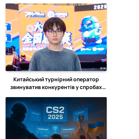
Китайський турнірний оператор
звинуватив конкурентів у спробах
зірвати CS2-турніри