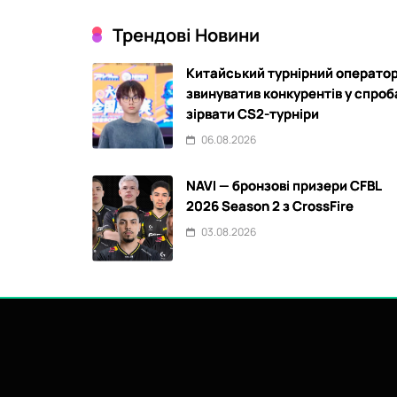
Трендові Новини
Китайський турнірний операто
звинуватив конкурентів у спроб
зірвати CS2-турніри
06.08.2026
NAVI — бронзові призери CFBL
2026 Season 2 з CrossFire
03.08.2026