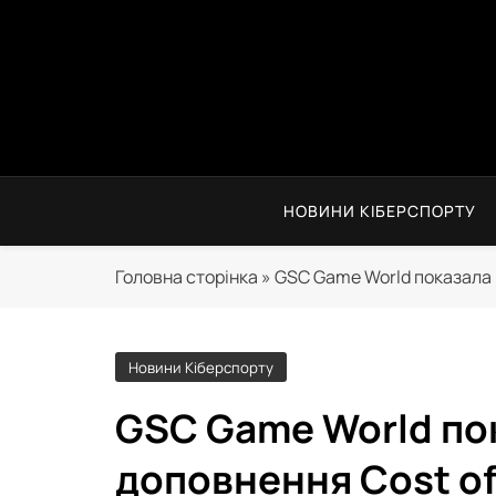
Перейти
до
вмісту
НОВИНИ КІБЕРСПОРТУ
Головна сторінка
»
GSC Game World показала н
Новини Кіберспорту
GSC Game World по
доповнення Cost of 