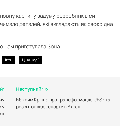
 повну картину задуму розробників ми
чимало деталей, які виглядають як своєрідна
го нам приготувала Зона.
Ігри
Ціна надії
й:
Наступний:
му
Максим Кріппа про трансформацію UESF та
 у
розвиток кіберспорту в Україні
пі