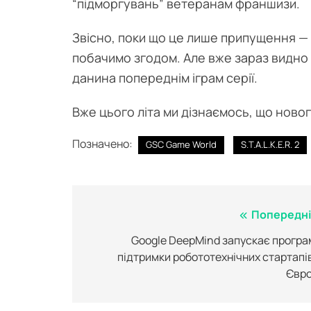
“підморгувань” ветеранам франшизи.
Звісно, поки що це лише припущення —
побачимо згодом. Але вже зараз видно 
данина попереднім іграм серії.
Вже цього літа ми дізнаємось, що ново
Позначено:
GSC Game World
S.T.A.L.K.E.R. 2
Навігація
Попередні
записів
Google DeepMind запускає програ
підтримки робототехнічних стартапів
Євро