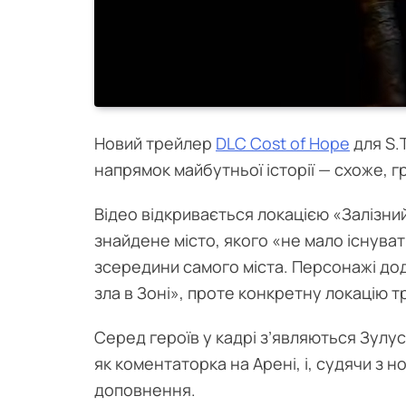
Новий трейлер
DLC Cost of Hope
для S.T
напрямок майбутньої історії — схоже, г
Відео відкривається локацією «Залізний
знайдене місто, якого «не мало існуват
зсередини самого міста. Персонажі до
зла в Зоні», проте конкретну локацію 
Серед героїв у кадрі з’являються Зулус
як коментаторка на Арені, і, судячи з 
доповнення.