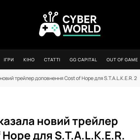
Сyber World
ІГРИ
КІНО
СТАТТІ
GG CAPITAL
OUT OF GAME
овий трейлер доповнення Cost of Hope для S.T.A.L.K.E.R. 2
казала новий трейлер
Hope для S.T.A.L.K.E.R.