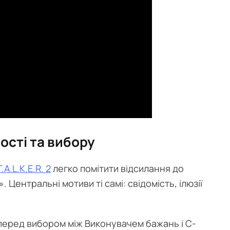
ості та вибору
T.A.L.K.E.R. 2
легко помітити відсилання до
 Центральні мотиви ті самі: свідомість, ілюзії
 перед вибором між Виконувачем бажань і С-