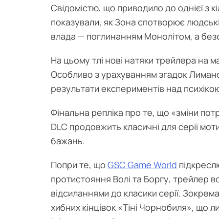
Свідомістю, що приводило до однієї з кі
показували, як Зона спотворює людські
влада — поглинанням Монолітом, а бе
На цьому тлі нові натяки трейлера на м
Особливо з урахуванням згадок Лимансь
результати експериментів над психіко
Фінальна репліка про те, що «зміни по
DLC продовжить класичні для серії мот
бажань.
Попри те, що
GSC Game World
підкреслю
протистояння Волі та Боргу, трейлер 
відсиланнями до класики серії. Зокрема
хибних кінцівок «Тіні Чорнобиля», що л