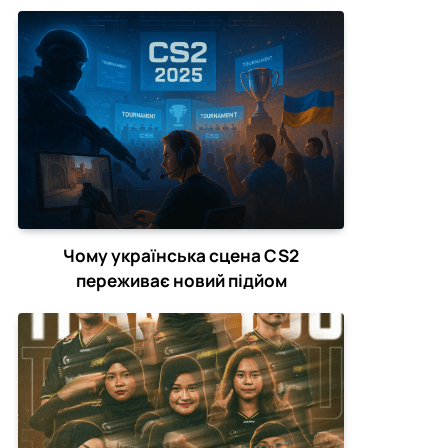
зірвати CS2-турніри
Чому українська сцена CS2
переживає новий підйом