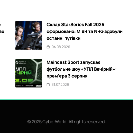
р
Склад StarSeries Fall 2026
ах
сформовано: MIBR та NRG здобули
останні путівки
04.08.2026
Maincast Sport запускає
футбольне шоу «УПЛ Вечірній»:
прем’єра 3 серпня
31.07.2026
© 2025 CyberWorld. All rights reserved.