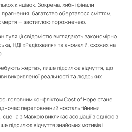
лькох кінцівок. Зокрема, хибні фінали
 прагнення: багатство оберталося сміттям,
зсмертя — застиглою порожнечею.
аніпуляції свідомістю виглядають закономірно.
ка, НДІ «Радіохвиля» та аномалій, схожих на
ю.
требують жертв», лише підсилює відчуття, що
иви викривленої реальності та людських
є: головним конфліктом Cost of Hope стане
водночас переповнений ностальгійними
, сцена з Мавкою викликає асоціації з однією з
ише підсилює відчуття знайомих мотивів і