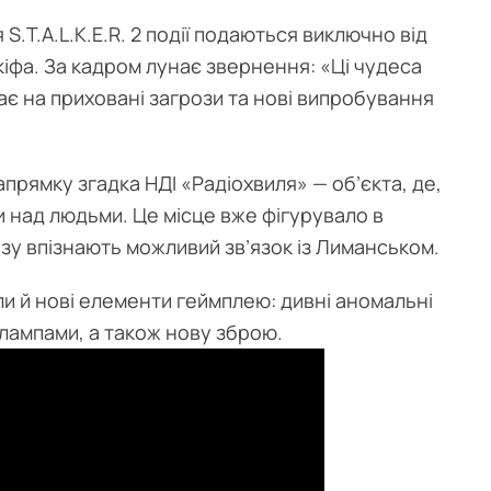
S.T.A.L.K.E.R. 2 події подаються виключно від
іфа. За кадром лунає звернення: «Ці чудеса
ає на приховані загрози та нові випробування
прямку згадка НДІ «Радіохвиля» — об’єкта, де,
 над людьми. Це місце вже фігурувало в
азу впізнають можливий зв’язок із Лиманськом.
ли й нові елементи геймплею: дивні аномальні
лампами, а також нову зброю.