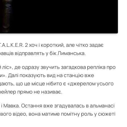
.A.L.K.E.R. 2 хоч і короткий, але чітко задає
равців відправлять у бік Лиманська.
 ліс», де одразу звучить загадкова репліка про
и». Далі показують вид на станцію вже
дають, що це місце нібито є «джерелом усього
трейлер прямо не називає.
 і Мавка. Остання вже згадувалась в альманасі
нового відео, вона матиме помітну роль у сюжеті