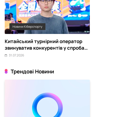
Новини Кіберспорту
Статті
Китайський турнірний оператор
Чому украї
звинуватив конкурентів у спробах
переживає 
зірвати CS2-турніри
31.07.2026
31.07.2026
Трендові Новини