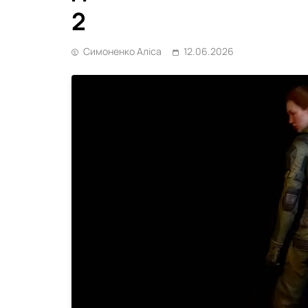
2
Симоненко Аліса
12.06.2026
GG Capital
NAVI попрощалися з
MY Mobile Legends
31.07.2026