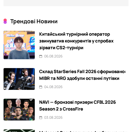
Трендові Новини
Китайський турнірний оператор
звинуватив конкурентів у спробах
зірвати CS2-турніри
06.08.2026
Склад StarSeries Fall 2026 сформовано:
MIBR та NRG здобули останні путівки
04.08.2026
NAVI — бронзові призери CFBL 2026
Season 2 з CrossFire
03.08.2026