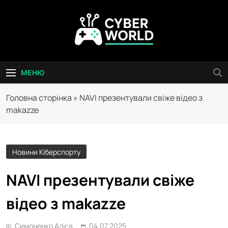
Перейти
до
вмісту
Сyber World
МЕНЮ
Головна сторінка
»
NAVI презентували свіже відео з
makazze
Новини Кіберспорту
NAVI презентували свіже
відео з makazze
Симоненко Аліса
04.07.2025