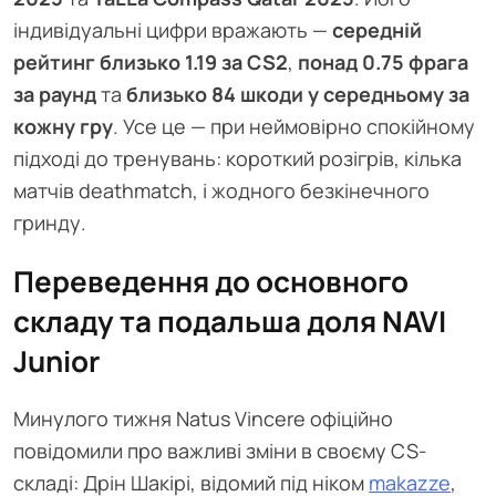
індивідуальні цифри вражають —
середній
рейтинг близько 1.19 за CS2
,
понад 0.75 фрага
за раунд
та
близько 84 шкоди у середньому за
кожну гру
. Усе це — при неймовірно спокійному
підході до тренувань: короткий розігрів, кілька
матчів deathmatch, і жодного безкінечного
гринду.
Переведення до основного
складу та подальша доля NAVI
Junior
Минулого тижня Natus Vincere офіційно
повідомили про важливі зміни в своєму CS-
складі: Дрін Шакірі, відомий під ніком
makazze
,