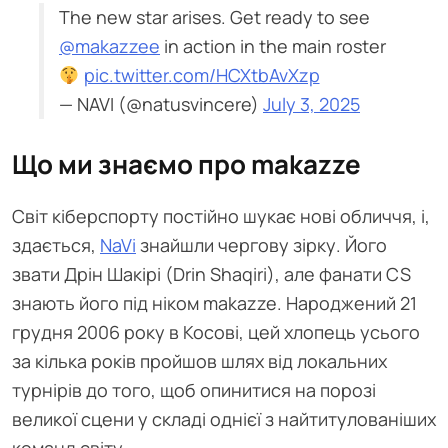
The new star arises. Get ready to see
@makazzee
in action in the main roster
pic.twitter.com/HCXtbAvXzp
— NAVI (@natusvincere)
July 3, 2025
Що ми знаємо про makazze
Світ кіберспорту постійно шукає нові обличчя, і,
здається,
NaVi
знайшли чергову зірку. Його
звати Дрін Шакірі (Drin Shaqiri), але фанати CS
знають його під ніком makazze. Народжений 21
грудня 2006 року в Косові, цей хлопець усього
за кілька років пройшов шлях від локальних
турнірів до того, щоб опинитися на порозі
великої сцени у складі однієї з найтитулованіших