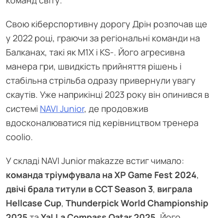
команд світу.
Свою кіберспортивну дорогу Дрін розпочав ще
у 2022 році, граючи за регіональні команди на
Балканах, такі як M1X і KS-. Його агресивна
манера гри, швидкість прийняття рішень і
стабільна стрільба одразу привернули увагу
скаутів. Уже наприкінці 2023 року він опинився в
системі
NAVI Junior
, де продовжив
вдосконалюватися під керівництвом тренера
coolio.
У складі NAVI Junior makazze встиг чимало:
команда тріумфувала на XP Game Fest 2024
,
двічі брала титули в CCT Season 3
,
виграла
Hellcase Cup
,
Thunderpick World Championship
2025
та
YaLLa Compass Qatar 2025
. Його