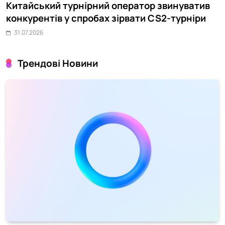
Китайський турнірний оператор звинуватив
Ч
конкурентів у спробах зірвати CS2-турніри
п
31.07.2026
Трендові Новини