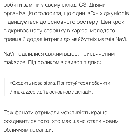
робити заміни у свєму складі CS. Днями
організація оголосила, що один із їхніх джуніорів
підвищується до основного ростеру. Цей крок
відкриває нову сторінку в кар’єрі молодого
гравця й додає інтриги до майбутніх матчів NaVi.
NaVi поділилися свіжим відео, присвяченим
makazze. Під роликом з’явився підпис:
«Сходить нова зірка. Приготуйтеся побачити
@makazzee у дії в основному складі».
Тож фанати отримали можливість краще
роздивитися того, хто має шанс стати новим
обличчям команди.