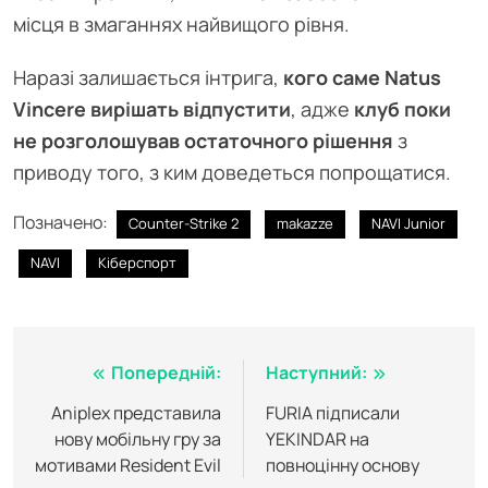
місця в змаганнях найвищого рівня.
Наразі залишається інтрига,
кого саме Natus
Vincere вирішать відпустити
, адже
клуб поки
не розголошував остаточного рішення
з
приводу того, з ким доведеться попрощатися.
Позначено:
Counter-Strike 2
makazze
NAVI Junior
NAVI
Кіберспорт
Навігація
Попередній:
Наступний:
записів
Aniplex представила
FURIA підписали
нову мобільну гру за
YEKINDAR на
мотивами Resident Evil
повноцінну основу