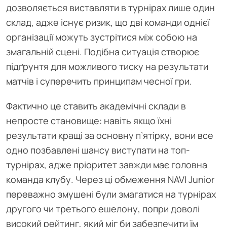
дозволяється виставляти в турнірах лише один
склад, адже існує ризик, що дві команди однієї
організації можуть зустрітися між собою на
змагальній сцені. Подібна ситуація створює
підґрунтя для можливого тиску на результати
матчів і суперечить принципам чесної гри.
Фактично це ставить академічні склади в
непросте становище: навіть якщо їхні
результати кращі за основну п’ятірку, вони все
одно позбавлені шансу виступати на топ-
турнірах, адже пріоритет завжди має головна
команда клубу. Через ці обмеження NAVI Junior
переважно змушені були змагатися на турнірах
другого чи третього ешелону, попри доволі
високий рейтинг, який міг би забезпечити їм