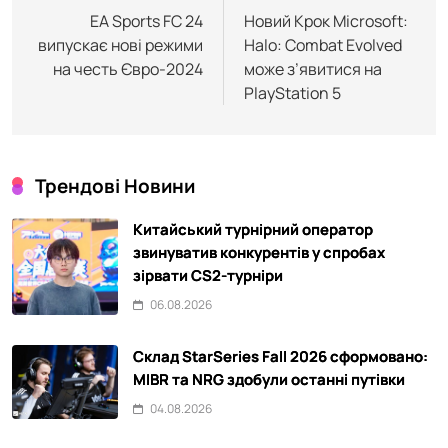
записів
EA Sports FC 24
Новий Крок Microsoft:
випускає нові режими
Halo: Combat Evolved
на честь Євро-2024
може з’явитися на
PlayStation 5
Трендові Новини
Китайський турнірний оператор
звинуватив конкурентів у спробах
зірвати CS2-турніри
06.08.2026
Склад StarSeries Fall 2026 сформовано:
MIBR та NRG здобули останні путівки
04.08.2026