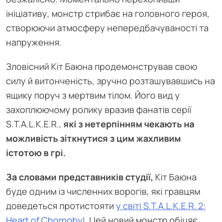
ініціативу, монстр стрибає на головного героя,
створюючи атмосферу непередбачуваності та
напруження.
Зловісний Кіт Баюна продемонстрував свою
силу й витонченість, зручно розташувавшись на
ящику поруч з мертвим тілом. Його вид у
захоплюючому ролику вразив фанатів серії
S.T.A.L.K.E.R.,
які з нетерпінням чекають на
можливість зіткнутися з цим жахливим
істотою в грі.
За словами представників студії,
Кіт Баюна
буде одним із численних ворогів, які гравцям
доведеться протистояти
у світі S.T.A.L.K.E.R. 2:
Heart of Chornobyl
. Цей новий монстр обіцяє