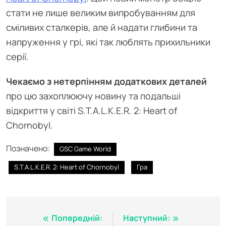
стати не лише великим випробуванням для
сміливих сталкерів, але й надати глибини та
напруження у грі, які так люблять прихильники
серії.
Чекаємо з нетерпінням додаткових деталей
про цю захоплюючу новину та подальші
відкриття у світі S.T.A.L.K.E.R. 2: Heart of
Chornobyl.
Позначено:
GSC Game World
S.T.A.L.K.E.R. 2: Heart of Chornobyl
Гра
Навігація
Попередній:
Наступний: