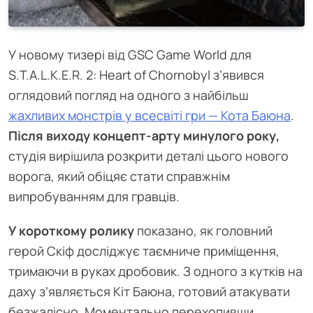
У новому тизері від GSC Game World для
S.T.A.L.K.E.R. 2: Heart of Chornobyl з’явився
оглядовий погляд на одного з найбільш
жахливих монстрів у всесвіті гри — Кота Баюна
.
Після виходу концепт-арту минулого року,
студія вирішила розкрити деталі цього нового
ворога, який обіцяє стати справжнім
випробуванням для гравців.
У короткому ролику
показано, як головний
герой Скіф досліджує таємниче приміщення,
тримаючи в руках дробовик. З одного з кутків на
даху з’являється Кіт Баюна, готовий атакувати
безжалісно. Моментально перехопивши