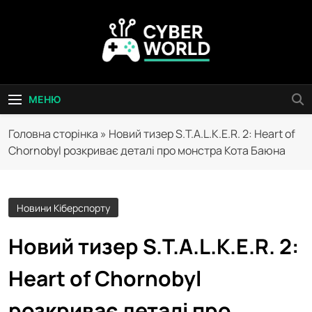
Перейти
до
вмісту
Сyber World
МЕНЮ
Головна сторінка
»
Новий тизер S.T.A.L.K.E.R. 2: Heart of
Chornobyl розкриває деталі про монстра Кота Баюна
Новини Кіберспорту
Новий тизер S.T.A.L.K.E.R. 2:
Heart of Chornobyl
розкриває деталі про