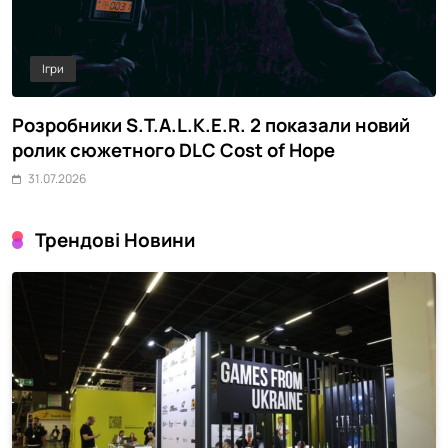
Ігри
Розробники S.T.A.L.K.E.R. 2 показали новий
M
ролик сюжетного DLC Cost of Hope
о
31.07.2026
Трендові Новини