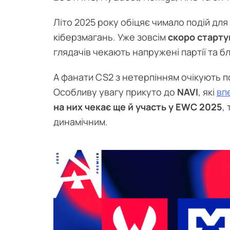
Літо 2025 року обіцяє чимало подій дл
кіберзмагань. Уже зовсім
скоро старту
глядачів чекають напружені партії та б
А фанати CS2 з нетерпінням очікують 
Особливу увагу прикуто до
NAVI
, які
вп
на них чекає ще й участь у EWC 2025
,
динамічним.