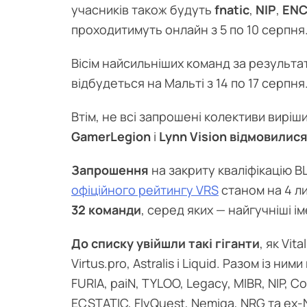
учасників також будуть
fnatic
,
NIP
,
ENC
проходитимуть онлайн з 5 по 10 серпня
Вісім найсильніших команд за результа
відбудеться на Мальті з 14 по 17 серпня
Втім, не всі запрошені колективи виріш
GamerLegion
і
Lynn Vision відмовилися 
Запрошення
на закриту кваліфікацію B
офіційного рейтингу VRS
станом на 4 ли
32 команди
, серед яких — найгучніші ім
До списку увійшли такі гіганти
, як Vita
Virtus.pro, Astralis і Liquid. Разом із н
FURIA, paiN, TYLOO, Legacy, MIBR, NIP, C
ECSTATIC, FlyQuest, Nemiga, NRG та ex-N