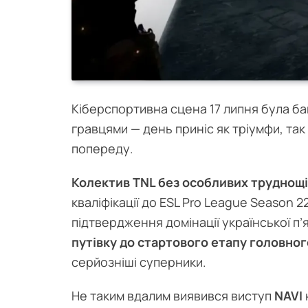
Кіберспортивна сцена 17 липня була баг
гравцями — день приніс як тріумфи, так 
попереду.
Колектив TNL без особливих труднощі
кваліфікації до ESL Pro League Season 2
підтвердження домінації української п’
путівку до стартового етапу головног
серйозніші суперники.
Не таким вдалим виявився виступ
NAVI