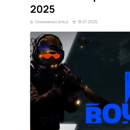
2025
Симоненко Аліса
18.07.2025
GG Capital
NAVI попрощалися з
MY Mobile Legends
31.07.2026