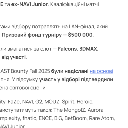
E
та
ex-NAVI Junior
. Кваліфікаційні матчі
.
тами відбору потраплять на LAN-фінал, який
.
Призовий фонд турніру — $500 000
.
или змагатися за слот —
Falcons
,
3DMAX
,
від участі
.
LAST Bounty Fall 2025
були надіслані
на основі
пня. У підсумку
участь у відборі підтвердили
ена світової сцени.
lity, FaZe, NAVI, G2, MOUZ, Spirit, Heroic,
ими виступатимуть також The MongolZ, Aurora,
omplexity, fnatic, ENCE, BIG, BetBoom, Rare Atom,
AVI Junior.