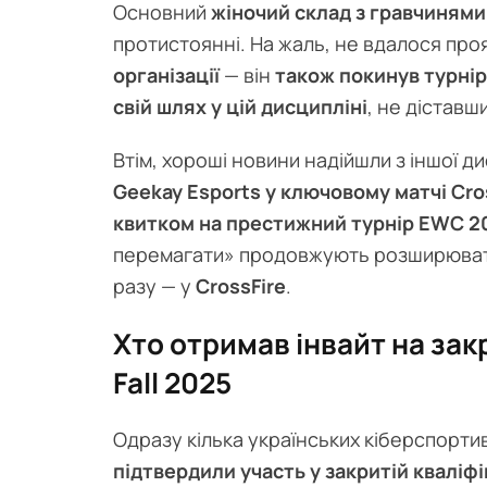
Основний
жіночий склад з гравчинями
протистоянні. На жаль, не вдалося про
організації
— він
також покинув турнір
свій шлях у цій дисципліні
, не діставш
Втім, хороші новини надійшли з іншої д
Geekay Esports у ключовому матчі Cros
квитком на престижний турнір EWC 20
перемагати» продовжують розширювати 
разу — у
CrossFire
.
Хто отримав інвайт на зак
Fall 2025
Одразу кілька українських кіберспорти
підтвердили участь у закритій кваліфі