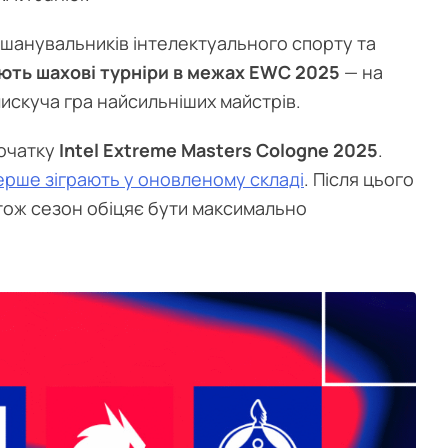
я шанувальників інтелектуального спорту та
ють шахові турніри в межах EWC 2025
— на
лискуча гра найсильніших майстрів.
початку
Intel Extreme Masters Cologne 2025
.
ерше зіграють у оновленому складі
. Після цього
 тож сезон обіцяє бути максимально