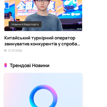
Новини Кіберспорту
Статті
Китайський турнірний оператор
Чому украї
звинуватив конкурентів у спробах
переживає 
зірвати CS2-турніри
31.07.2026
31.07.2026
Трендові Новини