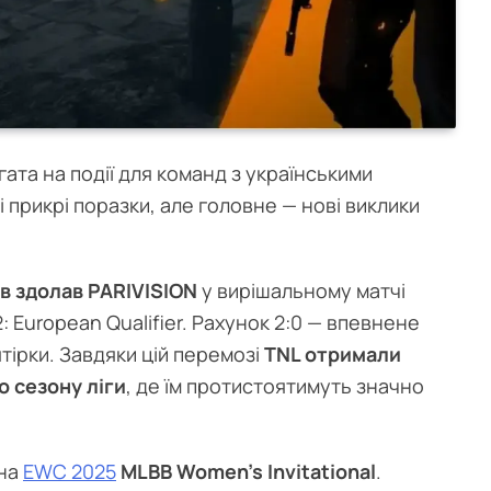
ата на події для команд з українськими
і прикрі поразки, але головне — нові виклики
в здолав PARIVISION
у вирішальному матчі
2: European Qualifier. Рахунок 2:0 — впевнене
ятірки. Завдяки цій перемозі
TNL отримали
о сезону ліги
, де їм протистоятимуть значно
на
EWC 2025
MLBB Women’s Invitational
.