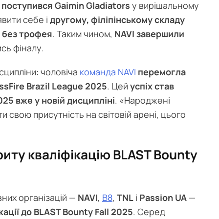
 поступився Gaimin Gladiators
у вирішальному
явити себе і
другому, філіпінському складу
 без трофея
. Таким чином,
NAVI завершили
ись фіналу.
исципліни: чоловіча
команда NAVI
перемогла
sFire Brazil League 2025
. Цей
успіх став
25 вже у новій дисципліні
. «Народжені
свою присутність на світовій арені, цього
риту кваліфікацію BLAST Bounty
вних організацій —
NAVI
,
B8
,
TNL
і
Passion UA
—
кації до BLAST Bounty Fall 2025
. Серед