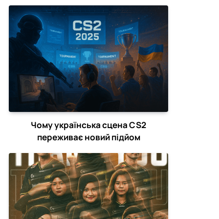
зірвати CS2-турніри
Чому українська сцена CS2
переживає новий підйом