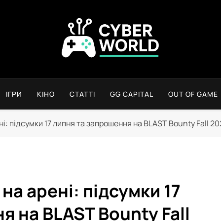
Сyber World
ІГРИ
КІНО
СТАТТІ
GG CAPITAL
OUT OF GAME
ні: підсумки 17 липня та запрошення на BLAST Bounty Fall 20
на арені: підсумки 17
я на BLAST Bounty Fall