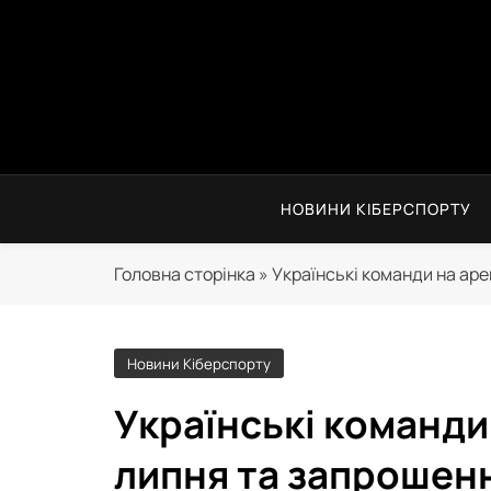
Перейти
до
вмісту
НОВИНИ КІБЕРСПОРТУ
Головна сторінка
»
Українські команди на аре
Новини Кіберспорту
Українські команди 
липня та запрошенн