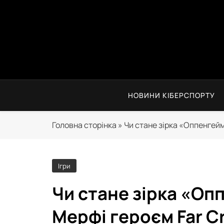
Перейти
до
вмісту
НОВИНИ КІБЕРСПОРТУ
Головна сторінка
»
Чи стане зірка «Оппенгейм
Ігри
Чи стане зірка «Оп
Мерфі героєм Far Cr