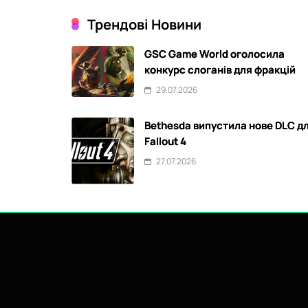
Трендові Новини
GSC Game World оголосила
конкурс слоганів для фракцій
29.07.2026
Bethesda випустила нове DLC д
Fallout 4
27.07.2026