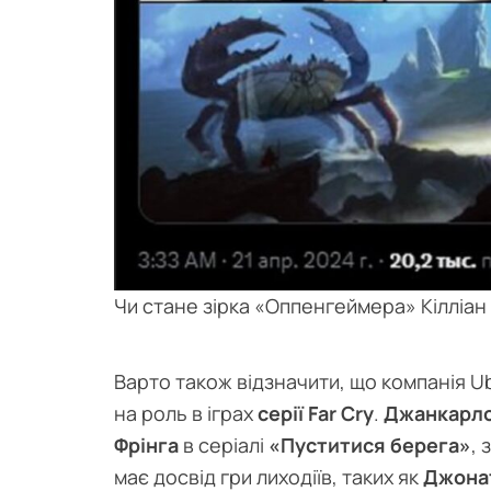
Чи стане зірка «Оппенгеймера» Кілліан 
Варто також відзначити, що компанія U
на роль в іграх
серії Far Cry
.
Джанкарло
Фрінга
в серіалі
«Пуститися берега»
, 
має досвід гри лиходіїв, таких як
Джона