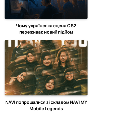
Чому українська сцена CS2
переживає новий підйом
NAVI попрощалися зі складом NAVI MY
Mobile Legends