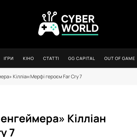
Сyber World
ІГРИ
КІНО
СТАТТІ
GG CAPITAL
OUT OF GAME
ера» Кілліан Мерфі героєм Far Cry 7
пенгеймера» Кілліан
y 7