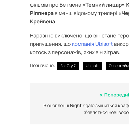
фільмів про Бетмена
«Темний лицар» 
Ріппнера
в менш відомому трилері
«Че
Крейвена
.
Наразі не виключено, що він стане геро
припущення, що
компанія Ubisoft
викори
когось з персонажів, яких він зіграв.
Позначено:
Far Cry 7
Ubisoft
Оппенгейм
Навігація
Попередні
записів
В оновленні Nightingale зміниться крафт
з’являться нові воро