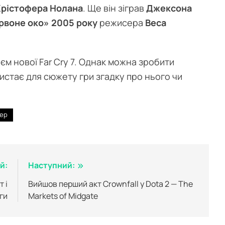
Крістофера Нолана
. Ще він зіграв
Джексона
рвоне око» 2005 року
режисера
Веса
єм нової Far Cry 7. Однак можна зробити
стає для сюжету гри згадку про нього чи
ер
й:
Наступний:
 і
Вийшов перший акт Crownfall у Dota 2 — The
ги
Markets of Midgate