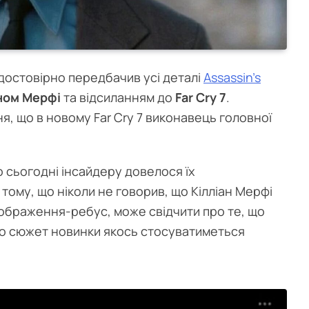
 достовірно передбачив усі деталі
Assassin’s
ном Мерфі
та відсиланням до
Far Cry 7
.
, що в новому Far Cry 7 виконавець головної
о сьогодні інсайдеру довелося їх
тому, що ніколи не говорив, що Кілліан Мерфі
зображення-ребус, може свідчити про те, що
 що сюжет новинки якось стосуватиметься