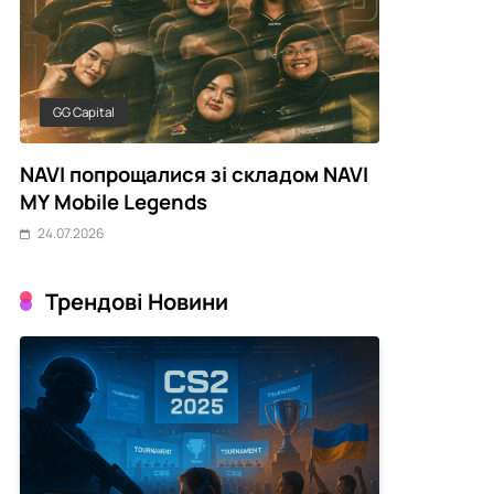
GG Capital
CyberCompa
NAVI попрощалися зі складом NAVI
Українські 
MY Mobile Legends
серпневому
24.07.2026
24.07.2026
Трендові Новини