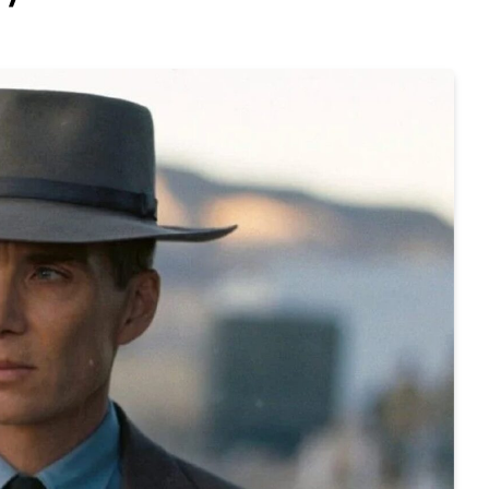
Статті
l 2026
Чому українська сцена CS2
а NRG здобули
переживає новий підйом
24.07.2026