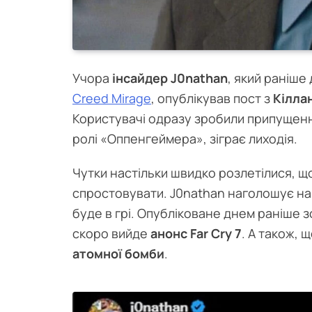
Учора
інсайдер J0nathan
, який раніше
Creed Mirage
, опублікував пост з
Кілла
Користувачі одразу зробили припущення
ролі «Оппенгеймера», зіграє лиходія.
Чутки настільки швидко розлетілися, щ
спростовувати. J0nathan наголошує на 
буде в грі. Опубліковане днем раніше 
скоро вийде
анонс Far Cry 7
. А також,
атомної бомби
.