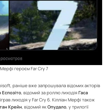
Мерфі героєм Far Cry 7
bisoft, раніше вже запрошувала відомих акторів
 Еспозіто
, відомий за роллю лиходія
Гаса
зіграв лиходія у Far Cry 6. Кілліан Мерфі також
тан Крейн
, відомий як
Опудало
, у трилогії