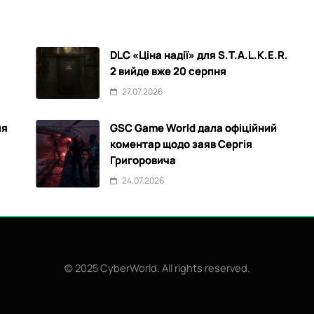
DLC «Ціна надії» для S.T.A.L.K.E.R.
2 вийде вже 20 серпня
27.07.2026
ля
GSC Game World дала офіційний
коментар щодо заяв Сергія
Григоровича
24.07.2026
© 2025 CyberWorld. All rights reserved.