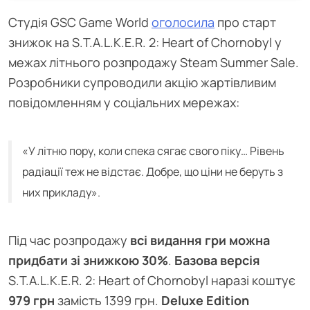
Студія GSC Game World
оголосила
про старт
знижок на S.T.A.L.K.E.R. 2: Heart of Chornobyl у
межах літнього розпродажу Steam Summer Sale.
Розробники супроводили акцію жартівливим
повідомленням у соціальних мережах:
«У літню пору, коли спека сягає свого піку… Рівень
радіації теж не відстає. Добре, що ціни не беруть з
них прикладу».
Під час розпродажу
всі видання гри можна
придбати зі знижкою 30%
.
Базова версія
S.T.A.L.K.E.R. 2: Heart of Chornobyl наразі коштує
979 грн
замість 1399 грн.
Deluxe Edition