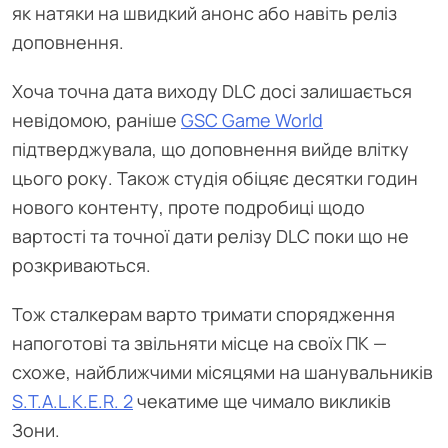
як натяки на швидкий анонс або навіть реліз
доповнення.
Хоча точна дата виходу DLC досі залишається
невідомою, раніше
GSC Game World
підтверджувала, що доповнення вийде влітку
цього року. Також студія обіцяє десятки годин
нового контенту, проте подробиці щодо
вартості та точної дати релізу DLC поки що не
розкриваються.
Тож сталкерам варто тримати спорядження
напоготові та звільняти місце на своїх ПК —
схоже, найближчими місяцями на шанувальників
S.T.A.L.K.E.R. 2
чекатиме ще чимало викликів
Зони.