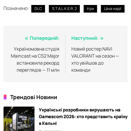
Позначено:
DLC
S.T.A.L.K.E.R. 2
Ігри
Ціна надії
Навігація
Попередній:
Наступний:
записів
Україномовна студія
Новий ростер NAVI
Maincast на CS2 Major
VALORANT на сезон —
встановила рекорд
хто увійшов до
переглядів — 11 млн
команди
Трендові Новини
Українські розробники вирушають на
Gamescom 2026: хто представить країну
в Кельні