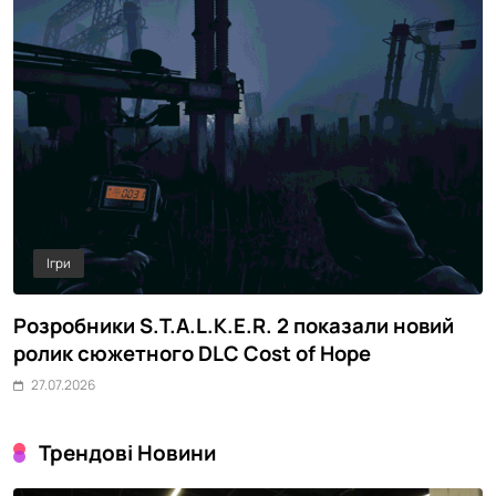
Ігри
Розробники S.T.A.L.K.E.R. 2 показали новий
M
ролик сюжетного DLC Cost of Hope
о
27.07.2026
Трендові Новини