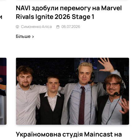
NAVI здобули перемогу на Marvel
и
Rivals Ignite 2026 Stage 1
Симоненко Аліса
06.07.2026
Більше
Україномовна студія Maincast на