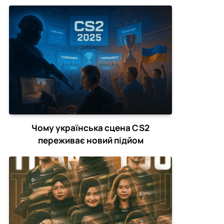
зірвати CS2-турніри
Чому українська сцена CS2
переживає новий підйом