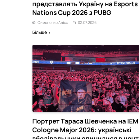
представлять Україну на Esports
Nations Cup 2026 з PUBG
Симоненко Аліса
02.07.2026
Більше
Портрет Тараса Шевченка на IEM
Cologne Major 2026: українські
вболівальники опинилися в цент