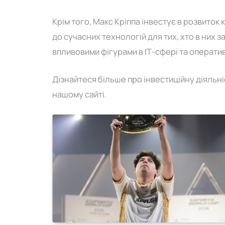
Крім того, Макс Кріппа інвестує в розвиток 
до сучасних технологій для тих, хто в них з
впливовими фігурами в ІТ-сфері та операти
GG Capital
NAVI попрощалися з
Дізнайтеся більше про інвестиційну діяльні
MY Mobile Legends
нашому сайті.
02.06.2026