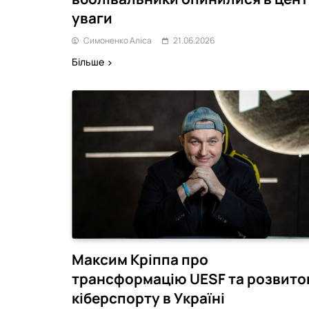
уваги
Симоненко Аліса
21.06.2026
Більше
Максим Кріппа про
трансформацію UESF та розвито
кіберспорту в Україні