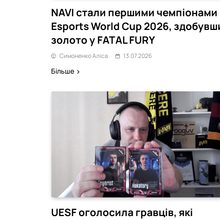
NAVI стали першими чемпіонами
Esports World Cup 2026, здобувш
золото у FATAL FURY
Симоненко Аліса
13.07.2026
Більше
UESF оголосила гравців, які