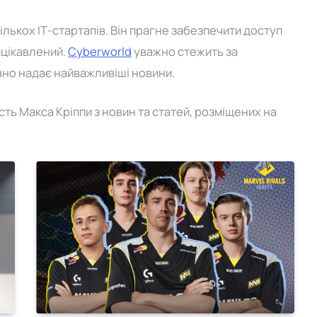
кількох ІТ-стартапів. Він прагне забезпечити доступ
ацікавлений.
Cyberworld
уважно стежить за
вно надає найважливіші новини.
Out Of Game
і складом NAVI
Meta AI під час тестування
сть Макса Кріппи з новин та статей, розміщених на
безпеки змогла отримати доступ
до системи
02.06.2026