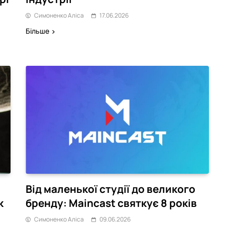
Симоненко Аліса
17.06.2026
Більше
Від маленької студії до великого
к
бренду: Maincast святкує 8 років
Симоненко Аліса
09.06.2026