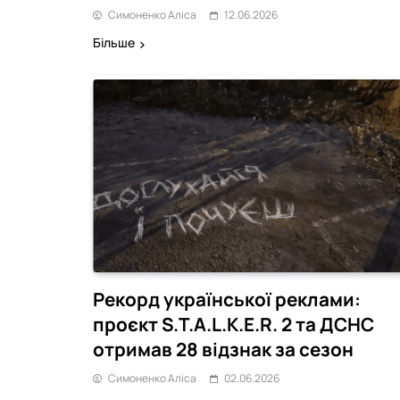
Симоненко Аліса
12.06.2026
Більше
Рекорд української реклами:
проєкт S.T.A.L.K.E.R. 2 та ДСНС
отримав 28 відзнак за сезон
Симоненко Аліса
02.06.2026