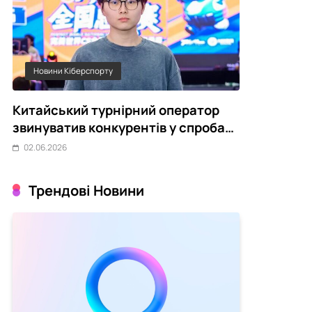
Новини Кіберспорту
Статті
Китайський турнірний оператор
Чому украї
звинуватив конкурентів у спробах
переживає 
зірвати CS2-турніри
02.06.2026
02.06.2026
Трендові Новини