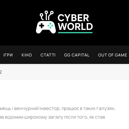
Сyber World
ІГРИ
КІНО
СТАТТІ
GG CAPITAL
OUT OF GAME
2
мець і венчурний інвестор, працює в таких галузях,
став відомим широкому загалу після того, як став