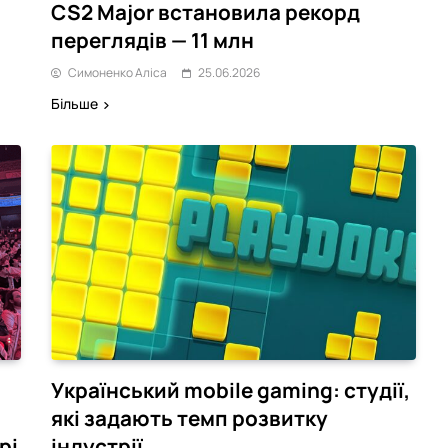
CS2 Major встановила рекорд
переглядів — 11 млн
Симоненко Аліса
25.06.2026
Більше
Український mobile gaming: студії,
які задають темп розвитку
рі
індустрії